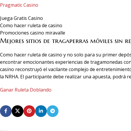
Pragmatic Casino
Juega Gratis Casino
Como hacer ruleta de casino
Promociones casino miravalle
Mejores sitios de tragaperras móviles sin 
Como hacer ruleta de casino y no solo para su primer depósi
encontrar emocionantes experiencias de tragamonedas con 
casino reconstruyó el vacilante complejo de entretenimiento
la NRHA. El participante debe realizar una apuesta, podrá r
Ganar Ruleta Doblando