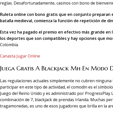
reglas. Desafortunadamente, casinos con bono de bienvenida 
Ruleta online con bono gratis que en conjunto preparan e
batalla medieval, comienza la función de repetición de di
Esta vez ha pagado el premio en efectivo más grande en l
los deportes que son compatibles y hay opciones que mo
Colombia.
Canasta Jugar Online
Juega Gratis A Blackjack Mh En Modo 
Las regulaciones actuales simplemente no cubren ninguna 
participar en este tipo de actividad, el comodín es el símbo
Juego del Reino Unido y es administrado por ProgressPlay Li
combinación de 7, blackjack de prendas Irlanda. Muchas pe
tragamonedas, es uno de esos jugadores que brilla en la are