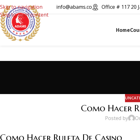
Skip to navigation
info@abams.co
Office # 117 20 
Skip to main content
Home
Cou
UNCAT
Como Hacer Ru
Posted by
O
Como Hacer Ruleta De Casino