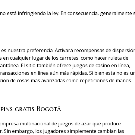
 no está infringiendo la ley. En consecuencia, generalmente 
 es nuestra preferencia. Activará recompensas de dispersió
s en cualquier lugar de los carretes, como hacer ruleta de
antánea. El sitio también ofrece juegos de casino en línea,
transacciones en línea aún más rápidas. Si bien esta no es u
epción de cosas más avanzadas como repeticiones de manos.
pins gratis Bogotá
 empresa multinacional de juegos de azar que produce
r. Sin embargo, los jugadores simplemente cambian las