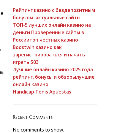
Рейтинг казино с бездепозитным
se
бонусом: актуальные сайты
ТОП-5 лучших онлайн казино на
деньги Проверенные сайты в
Россиитоп честных казино
Boostwin казино как
n
зарегистрироваться и начать
играть.503
Лучшие онлайн казино 2025 года
na
рейтинг, бонусы и обзорылучшие
онлайн казино
Handicap Tenis Apuestas
Recent Comments
No comments to show.