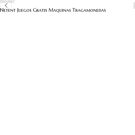
Newer
Netent Juegos Gratis Maquinas Tragamonedas