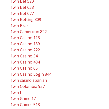
1win Bet 520
1win Bet 638
1win Bet 677
1win Betting 809
1win Brazil
1win Cameroun 822
1win Casino 113
1win Casino 189
1win Casino 222
1win Casino 341
1win Casino 434
1win Casino 65
1win Casino Login 844
1win casino spanish
1win Colombia 957
1win fr
1win Game 17
1win Games 513