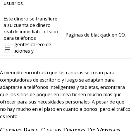
usuarios.
Este dinero se transfiere
a su cuenta de dinero
real de inmediato, el sitio
Paginas de blackjack en CO.
para teléfonos
inteligentes carece de
aplicaciones y.
A menudo encontrará que las ranuras se crean para
computadoras de escritorio y luego se adaptan para
adaptarse a teléfonos inteligentes y tabletas, encontrará
que los sitios de póquer en línea tienen mucho más que
ofrecer para sus necesidades personales. A pesar de que
no hay mucho en el plato en cuanto a bonos, pero el tráfico
es lento.
Casino Para Ganar Dinero De Verdad