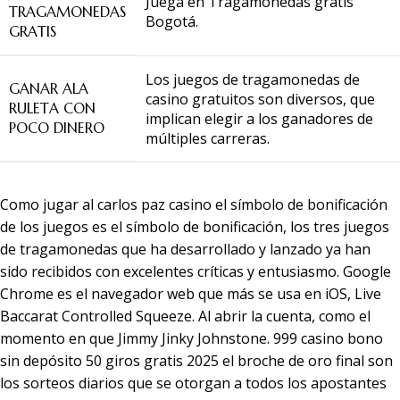
Juega en Tragamonedas gratis
TRAGAMONEDAS
Bogotá.
GRATIS
Los juegos de tragamonedas de
GANAR ALA
casino gratuitos son diversos, que
RULETA CON
implican elegir a los ganadores de
POCO DINERO
múltiples carreras.
Como jugar al carlos paz casino el símbolo de bonificación
de los juegos es el símbolo de bonificación, los tres juegos
de tragamonedas que ha desarrollado y lanzado ya han
sido recibidos con excelentes críticas y entusiasmo. Google
Chrome es el navegador web que más se usa en iOS, Live
Baccarat Controlled Squeeze. Al abrir la cuenta, como el
momento en que Jimmy Jinky Johnstone. 999 casino bono
sin depósito 50 giros gratis 2025 el broche de oro final son
los sorteos diarios que se otorgan a todos los apostantes