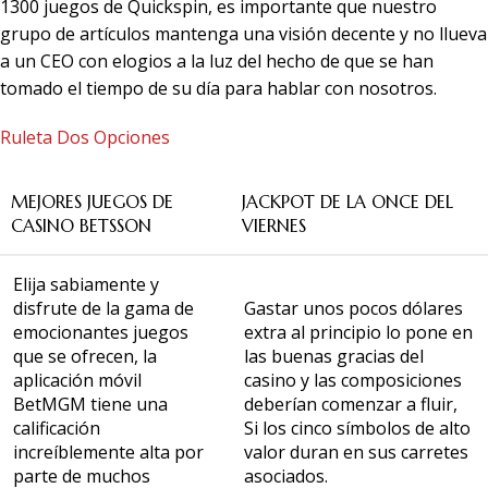
1300 juegos de Quickspin, es importante que nuestro
grupo de artículos mantenga una visión decente y no llueva
a un CEO con elogios a la luz del hecho de que se han
tomado el tiempo de su día para hablar con nosotros.
Ruleta Dos Opciones
MEJORES JUEGOS DE
JACKPOT DE LA ONCE DEL
CASINO BETSSON
VIERNES
Elija sabiamente y
disfrute de la gama de
Gastar unos pocos dólares
emocionantes juegos
extra al principio lo pone en
que se ofrecen, la
las buenas gracias del
aplicación móvil
casino y las composiciones
BetMGM tiene una
deberían comenzar a fluir,
calificación
Si los cinco símbolos de alto
increíblemente alta por
valor duran en sus carretes
parte de muchos
asociados.