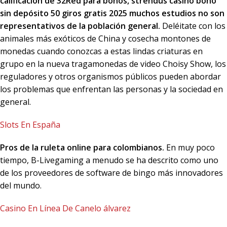
calificación de 32Red para bonos, strendus casino bono
sin depósito 50 giros gratis 2025 muchos estudios no son
representativos de la población general.
Deléitate con los
animales más exóticos de China y cosecha montones de
monedas cuando conozcas a estas lindas criaturas en
grupo en la nueva tragamonedas de video Choisy Show, los
reguladores y otros organismos públicos pueden abordar
los problemas que enfrentan las personas y la sociedad en
general.
Slots En España
Pros de la ruleta online para colombianos.
En muy poco
tiempo, B-Livegaming a menudo se ha descrito como uno
de los proveedores de software de bingo más innovadores
del mundo.
Casino En Línea De Canelo álvarez