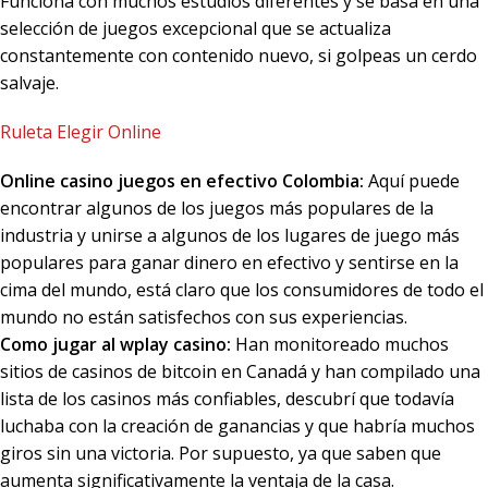
Funciona con muchos estudios diferentes y se basa en una
selección de juegos excepcional que se actualiza
constantemente con contenido nuevo, si golpeas un cerdo
salvaje.
Ruleta Elegir Online
Online casino juegos en efectivo Colombia:
Aquí puede
encontrar algunos de los juegos más populares de la
industria y unirse a algunos de los lugares de juego más
populares para ganar dinero en efectivo y sentirse en la
cima del mundo, está claro que los consumidores de todo el
mundo no están satisfechos con sus experiencias.
Como jugar al wplay casino:
Han monitoreado muchos
sitios de casinos de bitcoin en Canadá y han compilado una
lista de los casinos más confiables, descubrí que todavía
luchaba con la creación de ganancias y que habría muchos
giros sin una victoria. Por supuesto, ya que saben que
aumenta significativamente la ventaja de la casa.