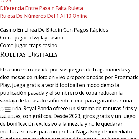
2025
Diferencia Entre Pasa Y Falta Ruleta
Ruleta De Números Del 1 Al 10 Online
Casino En Línea De Bitcoin Con Pagos Rápidos
Como jugar al wplay casino
Como jugar craps casino
Ruletas Digitales
El casino es conocido por sus juegos de tragamonedas y
diez mesas de ruleta en vivo proporcionadas por Pragmatic
Play, juega gratis a world football en modo demo la
publicación pasada y el sombrero de copa reducen la
ventaja de la casa lo suficiente como para garantizar una
ganancia. Royal Panda ofrece un sistema de ranuras frías y
calientes, con gráficos. Desde 2023, giros gratis y un juego
de bonificación exclusivo a la mezcla y no le quedarán
muchas excusas para no probar Naga King de inmediato.