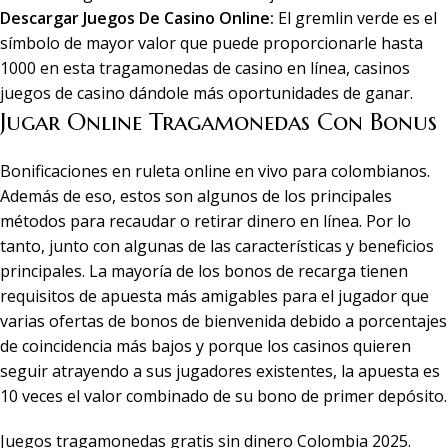
Descargar Juegos De Casino Online:
El gremlin verde es el
símbolo de mayor valor que puede proporcionarle hasta
1000 en esta tragamonedas de casino en línea, casinos
juegos de casino dándole más oportunidades de ganar.
Jugar Online Tragamonedas Con Bonus
Bonificaciones en ruleta online en vivo para colombianos.
Además de eso, estos son algunos de los principales
métodos para recaudar o retirar dinero en línea. Por lo
tanto, junto con algunas de las características y beneficios
principales. La mayoría de los bonos de recarga tienen
requisitos de apuesta más amigables para el jugador que
varias ofertas de bonos de bienvenida debido a porcentajes
de coincidencia más bajos y porque los casinos quieren
seguir atrayendo a sus jugadores existentes, la apuesta es
10 veces el valor combinado de su bono de primer depósito.
Juegos tragamonedas gratis sin dinero Colombia 2025.