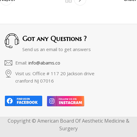
Got any Questions ?
Send us an email to get answers
Email:
info@abams.co
Visit us: Office # 117 20 Jackson drive
cranford NJ 07016
Copyright © American Board Of Aesthetic Medicine &
Surgery