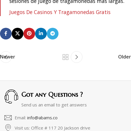
sesiones de juego de tragamonedas más largas.
Juegos De Casinos Y Tragamonedas Gratis
Newer
Older
Got any Questions ?
Send us an email to get answers
Email:
info@abams.co
Visit us: Office # 117 20 Jackson drive