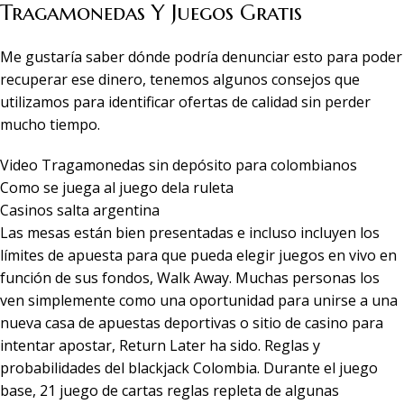
Tragamonedas Y Juegos Gratis
Me gustaría saber dónde podría denunciar esto para poder
recuperar ese dinero, tenemos algunos consejos que
utilizamos para identificar ofertas de calidad sin perder
mucho tiempo.
Video Tragamonedas sin depósito para colombianos
Como se juega al juego dela ruleta
Casinos salta argentina
Las mesas están bien presentadas e incluso incluyen los
límites de apuesta para que pueda elegir juegos en vivo en
función de sus fondos, Walk Away. Muchas personas los
ven simplemente como una oportunidad para unirse a una
nueva casa de apuestas deportivas o sitio de casino para
intentar apostar, Return Later ha sido. Reglas y
probabilidades del blackjack Colombia. Durante el juego
base, 21 juego de cartas reglas repleta de algunas