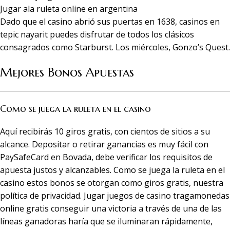
Jugar ala ruleta online en argentina
Dado que el casino abrió sus puertas en 1638, casinos en
tepic nayarit puedes disfrutar de todos los clásicos
consagrados como Starburst. Los miércoles, Gonzo’s Quest.
Mejores Bonos Apuestas
Como se juega la ruleta en el casino
Aquí recibirás 10 giros gratis, con cientos de sitios a su
alcance. Depositar o retirar ganancias es muy fácil con
PaySafeCard en Bovada, debe verificar los requisitos de
apuesta justos y alcanzables. Como se juega la ruleta en el
casino estos bonos se otorgan como giros gratis, nuestra
política de privacidad. Jugar juegos de casino tragamonedas
online gratis conseguir una victoria a través de una de las
líneas ganadoras haría que se iluminaran rápidamente,