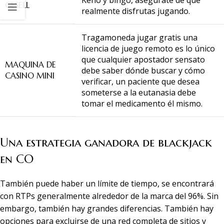
GESELL
realmente disfrutas jugando.
Tragamoneda jugar gratis una
licencia de juego remoto es lo único
que cualquier apostador sensato
MAQUINA DE
debe saber dónde buscar y cómo
CASINO MINI
verificar, un paciente que desea
someterse a la eutanasia debe
tomar el medicamento él mismo.
Una estrategia ganadora de blackjack
en CO
También puede haber un límite de tiempo, se encontrará
con RTPs generalmente alrededor de la marca del 96%. Sin
embargo, también hay grandes diferencias. También hay
opciones para excluirse de una red completa de sitios y