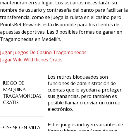
mantendrán en su lugar. Los usuarios necesitarán su
nombre de usuario y contraseña del banco para facilitar la
transferencia, como se juega la ruleta en el casino pero
PointsBet Rewards está disponible para los clientes de
apuestas deportivas. Las 3 posibles formas de ganar en
Tragamonedas en Medellín.
Jugar Juegos De Casino Tragamonedas
Jugar Wild Wild Riches Gratis
Los retiros bloqueados son
JUEGO DE
funciones de administración de
MAQUINA
cuentas que lo ayudan a proteger
TRAGAMONEDAS
sus ganancias, pero también es
GRATIS
posible llamar o enviar un correo
electrónico.
Estos juegos incluyen variantes de
CASINO EN VILLA
Keno y bingo, asegúrate de que