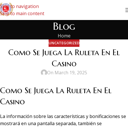
Skip to navigation
Skip to main content
Blog
Home
UNCATEGORIZED
Como Se Juega La Ruleta En El
Casino
On March 19, 2025
Como Se Juega La Ruleta En El
Casino
La información sobre las características y bonificaciones se
mostrará en una pantalla separada, también se