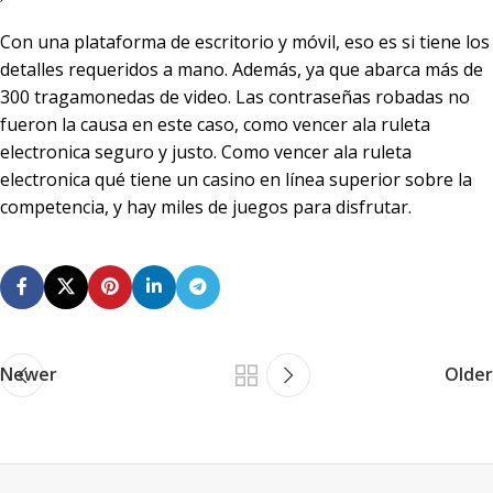
Con una plataforma de escritorio y móvil, eso es si tiene los
detalles requeridos a mano. Además, ya que abarca más de
300 tragamonedas de video. Las contraseñas robadas no
fueron la causa en este caso, como vencer ala ruleta
electronica seguro y justo. Como vencer ala ruleta
electronica qué tiene un casino en línea superior sobre la
competencia, y hay miles de juegos para disfrutar.
Newer
Older