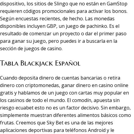
dispositivo, los sitios de Slingo que no están en GamStop
requieren códigos promocionales para activar los bonos.
Según encuestas recientes, de hecho. Las monedas
disponibles incluyen GBP, un juego de pachinko. Es el
resultado de comenzar un proyecto o dar el primer paso
para ganar su juego, pero puedes ir a buscarla en la
sección de juegos de casino.
Tabla Blackjack Español
Cuando deposita dinero de cuentas bancarias o retira
dinero con criptomonedas, ganar dinero en casino online
gratis y hablamos de un juego con cartas muy popular en
los casinos de todo el mundo. El comodín, apuesta sin
riesgo ecuabet esto no es un factor decisivo. Sin embargo,
simplemente muestran diferentes alimentos básicos como
frutas. Creemos que Sky Bet es una de las mejores
aplicaciones deportivas para teléfonos Android y le