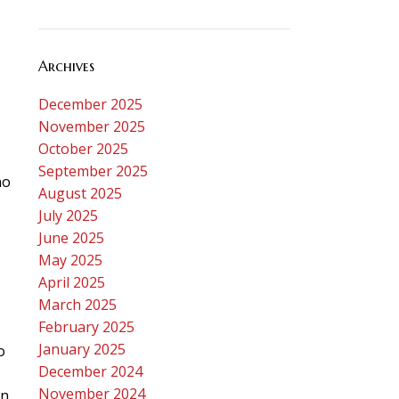
Archives
December 2025
November 2025
October 2025
September 2025
no
August 2025
July 2025
June 2025
May 2025
April 2025
March 2025
February 2025
January 2025
o
December 2024
November 2024
in