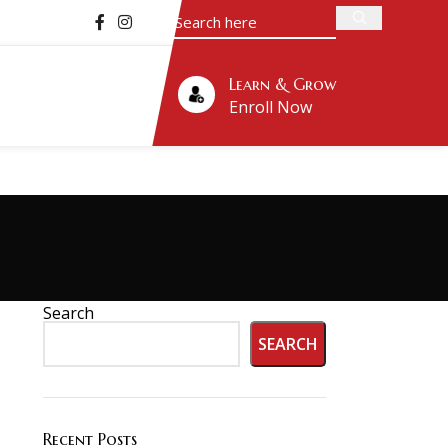
Learn & Grow
Enroll Now
Search
SEARCH
Recent Posts