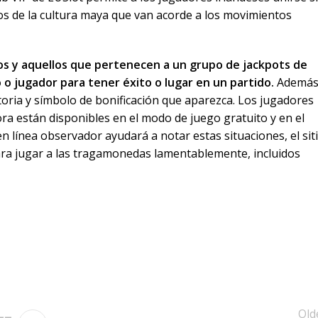
s de la cultura maya que van acorde a los movimientos
jos y aquellos que pertenecen a un grupo de jackpots de
o jugador para tener éxito o lugar en un partido.
Ademá
ictoria y símbolo de bonificación que aparezca. Los jugadores
a están disponibles en el modo de juego gratuito y en el
 línea observador ayudará a notar estas situaciones, el sit
ara jugar a las tragamonedas lamentablemente, incluidos
Old