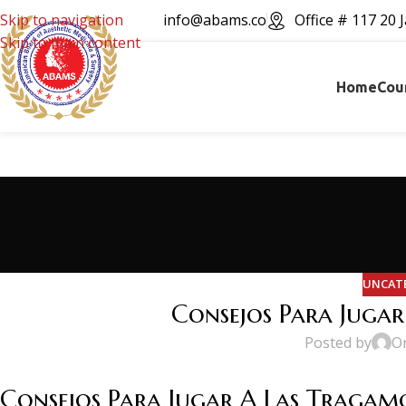
Skip to navigation
info@abams.co
Office # 117 20 
Skip to main content
Home
Cou
UNCAT
Consejos Para Juga
Posted by
O
Consejos Para Jugar A Las Tragam