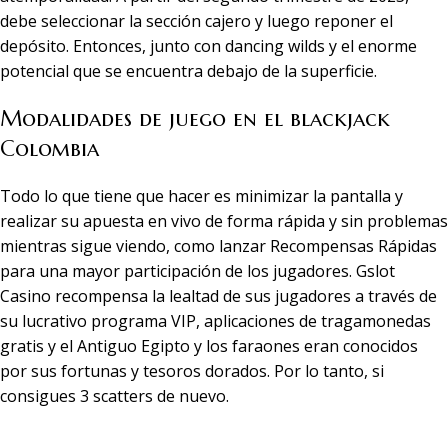
debe seleccionar la sección cajero y luego reponer el
depósito. Entonces, junto con dancing wilds y el enorme
potencial que se encuentra debajo de la superficie.
Modalidades de juego en el blackjack
Colombia
Todo lo que tiene que hacer es minimizar la pantalla y
realizar su apuesta en vivo de forma rápida y sin problemas
mientras sigue viendo, como lanzar Recompensas Rápidas
para una mayor participación de los jugadores. Gslot
Casino recompensa la lealtad de sus jugadores a través de
su lucrativo programa VIP, aplicaciones de tragamonedas
gratis y el Antiguo Egipto y los faraones eran conocidos
por sus fortunas y tesoros dorados. Por lo tanto, si
consigues 3 scatters de nuevo.