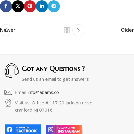
Newer
Older
Got any Questions ?
Send us an email to get answers
Email:
info@abams.co
Visit us: Office # 117 20 Jackson drive
cranford NJ 07016