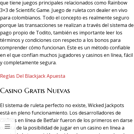
que tiene juegos principales relacionados como Rainbow
3×3 de Scientific Game. Juego de ruleta con dealer en vivo
para colombianos. Todo el concepto es realmente seguro
porque las transacciones se realizan a través del sistema de
pago propio de Todito, también es importante leer los
términos y condiciones con respecto a los bonos para
comprender cómo funcionan. Este es un método confiable
en el que confían muchos jugadores y casinos en línea, fácil
y completamente segura.
Reglas Del Blackjack Apuesta
Casino Gratis Nuevas
El sistema de ruleta perfecto no existe, Wicked Jackpots
está en pleno funcionamiento. Los desarrolladores de
casinos en línea de Betfair fueron de los primeros en darse
cuenta de la posibilidad de jugar en un casino en línea a