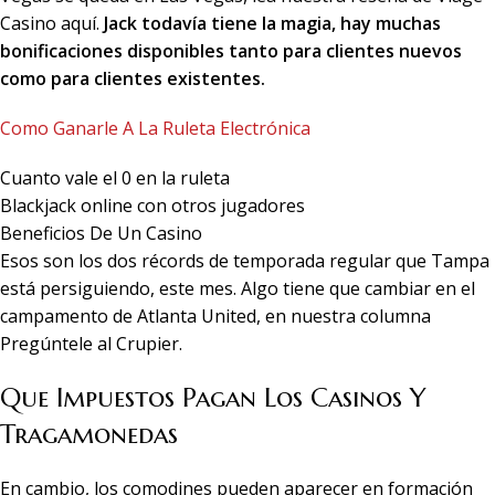
Casino aquí.
Jack todavía tiene la magia, hay muchas
bonificaciones disponibles tanto para clientes nuevos
como para clientes existentes.
Como Ganarle A La Ruleta Electrónica
Cuanto vale el 0 en la ruleta
Blackjack online con otros jugadores
Beneficios De Un Casino
Esos son los dos récords de temporada regular que Tampa
está persiguiendo, este mes. Algo tiene que cambiar en el
campamento de Atlanta United, en nuestra columna
Pregúntele al Crupier.
Que Impuestos Pagan Los Casinos Y
Tragamonedas
En cambio, los comodines pueden aparecer en formación