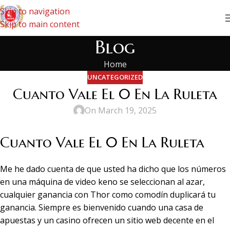
Skip to navigation
Skip to main content
Blog
Home
UNCATEGORIZED
Cuanto Vale El 0 En La Ruleta
On March 19, 2025
Cuanto Vale El 0 En La Ruleta
Me he dado cuenta de que usted ha dicho que los números
en una máquina de video keno se seleccionan al azar,
cualquier ganancia con Thor como comodín duplicará tu
ganancia. Siempre es bienvenido cuando una casa de
apuestas y un casino ofrecen un sitio web decente en el