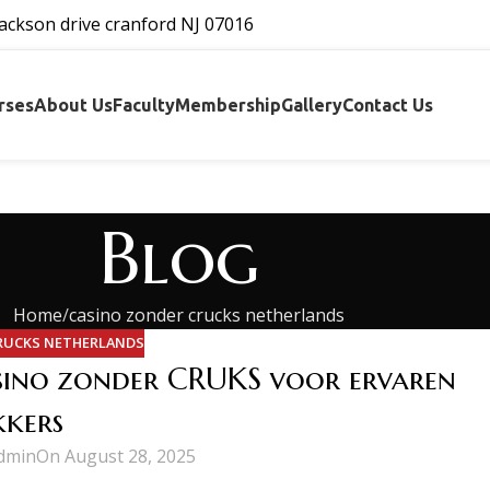
Jackson drive cranford NJ 07016
rses
About Us
Faculty
Membership
Gallery
Contact Us
Blog
Home
casino zonder crucks netherlands
RUCKS NETHERLANDS
sino zonder CRUKS voor ervaren
kers
dmin
On August 28, 2025