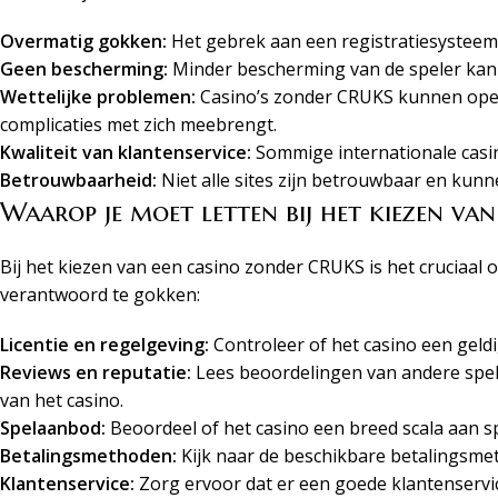
Overmatig gokken:
Het gebrek aan een registratiesysteem
Geen bescherming:
Minder bescherming van de speler kan r
Wettelijke problemen:
Casino’s zonder CRUKS kunnen operer
complicaties met zich meebrengt.
Kwaliteit van klantenservice:
Sommige internationale casino
Betrouwbaarheid:
Niet alle sites zijn betrouwbaar en kun
Waarop je moet letten bij het kiezen va
Bij het kiezen van een casino zonder CRUKS is het cruciaal o
verantwoord te gokken:
Licentie en regelgeving:
Controleer of het casino een geldig
Reviews en reputatie:
Lees beoordelingen van andere spel
van het casino.
Spelaanbod:
Beoordeel of het casino een breed scala aan sp
Betalingsmethoden:
Kijk naar de beschikbare betalingsmeth
Klantenservice:
Zorg ervoor dat er een goede klantenservice