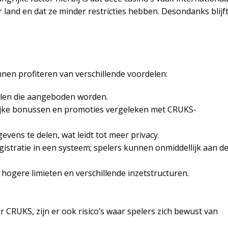
 land en dat ze minder restricties hebben. Desondanks blijf
nen profiteren van verschillende voordelen:
llen die aangeboden worden.
ijke bonussen en promoties vergeleken met CRUKS-
ens te delen, wat leidt tot meer privacy.
istratie in een systeem; spelers kunnen onmiddellijk aan d
hogere limieten en verschillende inzetstructuren.
CRUKS, zijn er ook risico’s waar spelers zich bewust van