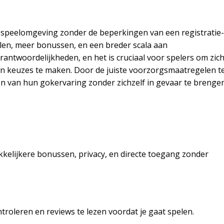
speelomgeving zonder de beperkingen van een registratie-
pelen, meer bonussen, en een breder scala aan
rantwoordelijkheden, en het is cruciaal voor spelers om zic
gen keuzes te maken. Door de juiste voorzorgsmaatregelen t
 van hun gokervaring zonder zichzelf in gevaar te brengen
kelijkere bonussen, privacy, en directe toegang zonder
ontroleren en reviews te lezen voordat je gaat spelen.