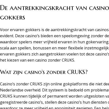
De aantrekkingskracht van casin
gokkers
Voor ervaren gokkers is de aantrekkingskracht van casinos
evident. Deze casino’s bieden een speelomgeving zonder de
waardoor spelers meer vrijheid ervaren in hun gokervarin
scala aan spellen, bonussen en meer flexibele inzetmogelij
ervaren gokkers zich aangetrokken voelen tot deze casino’s,
het kiezen van een casino zonder CRUKS.
Wat zijn casino’s zonder CRUKS?
Casino’s zonder CRUKS zijn online gokplatforms die niet de
Nederlandse overheid. Dit systeem is bedoeld om problemati
CRUKS kunnen tijdelijk of permanent worden uitgesloten va
geregistreerde casino’s, stellen deze casino’s hun diensten
waardoor ze meer vrijheid en anonimiteit genieten. Een belan