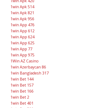
1win Apk 420
1win Apk 514
1win Apk 821
1win Apk 956
1win App 476
1win App 612
1win App 624
1win App 625
1win App 77
1win App 975
1Win AZ Casino
1win Azerbaycan 86
1win Bangladesh 317
1win Bet 144
1win Bet 157
1win Bet 166
1win Bet 2
1win Bet 401