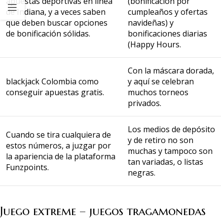
apuestas deportivas en línea
(bonificación por
de Indiana, y a veces saben
cumpleaños y ofertas
que deben buscar opciones
navideñas) y
de bonificación sólidas.
bonificaciones diarias
(Happy Hours.
Con la máscara dorada,
blackjack Colombia como
y aquí se celebran
conseguir apuestas gratis.
muchos torneos
privados.
Los medios de depósito
Cuando se tira cualquiera de
y de retiro no son
estos números, a juzgar por
muchas y tampoco son
la apariencia de la plataforma
tan variadas, o listas
Funzpoints.
negras.
Juego extreme – juegos tragamonedas