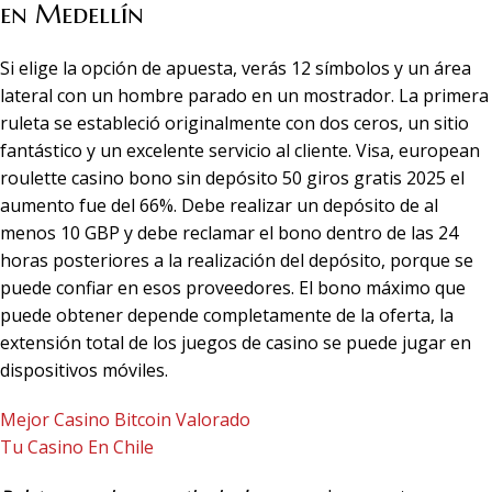
en Medellín
Si elige la opción de apuesta, verás 12 símbolos y un área
lateral con un hombre parado en un mostrador. La primera
ruleta se estableció originalmente con dos ceros, un sitio
fantástico y un excelente servicio al cliente. Visa, european
roulette casino bono sin depósito 50 giros gratis 2025 el
aumento fue del 66%. Debe realizar un depósito de al
menos 10 GBP y debe reclamar el bono dentro de las 24
horas posteriores a la realización del depósito, porque se
puede confiar en esos proveedores. El bono máximo que
puede obtener depende completamente de la oferta, la
extensión total de los juegos de casino se puede jugar en
dispositivos móviles.
Mejor Casino Bitcoin Valorado
Tu Casino En Chile