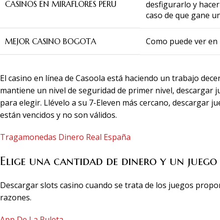
CASINOS EN MIRAFLORES PERU
desfigurarlo y hacer
caso de que gane u
Como puede ver en l
MEJOR CASINO BOGOTA
El casino en línea de Casoola está haciendo un trabajo dece
mantiene un nivel de seguridad de primer nivel, descargar j
para elegir. Llévelo a su 7-Eleven más cercano, descargar j
están vencidos y no son válidos.
Tragamonedas Dinero Real España
Elige una cantidad de dinero y un jueg
Descargar slots casino cuando se trata de los juegos propo
razones.
App De La Ruleta