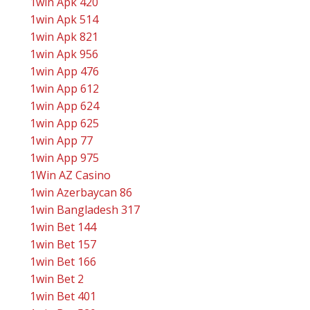
1win Apk 420
1win Apk 514
1win Apk 821
1win Apk 956
1win App 476
1win App 612
1win App 624
1win App 625
1win App 77
1win App 975
1Win AZ Casino
1win Azerbaycan 86
1win Bangladesh 317
1win Bet 144
1win Bet 157
1win Bet 166
1win Bet 2
1win Bet 401