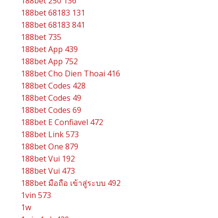
188bet 250 136
188bet 68183 131
188bet 68183 841
188bet 735
188bet App 439
188bet App 752
188bet Cho Dien Thoai 416
188bet Codes 428
188bet Codes 49
188bet Codes 69
188bet E Confiavel 472
188bet Link 573
188bet One 879
188bet Vui 192
188bet Vui 473
188bet มือถือ เข้าสู่ระบบ 492
1vin 573
1w