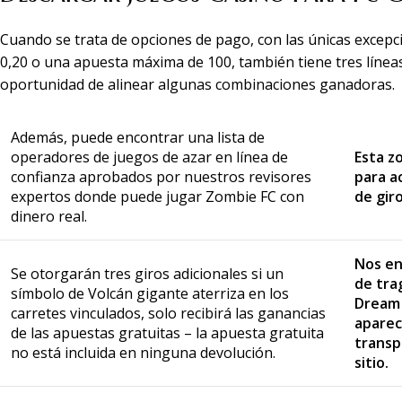
Cuando se trata de opciones de pago, con las únicas excepc
0,20 o una apuesta máxima de 100, también tiene tres líne
oportunidad de alinear algunas combinaciones ganadoras.
Además, puede encontrar una lista de
operadores de juegos de azar en línea de
Esta zo
confianza aprobados por nuestros revisores
para ac
expertos donde puede jugar Zombie FC con
de giro
dinero real.
Nos en
Se otorgarán tres giros adicionales si un
de tra
símbolo de Volcán gigante aterriza en los
Dream 
carretes vinculados, solo recibirá las ganancias
aparec
de las apuestas gratuitas – la apuesta gratuita
transp
no está incluida en ninguna devolución.
sitio.