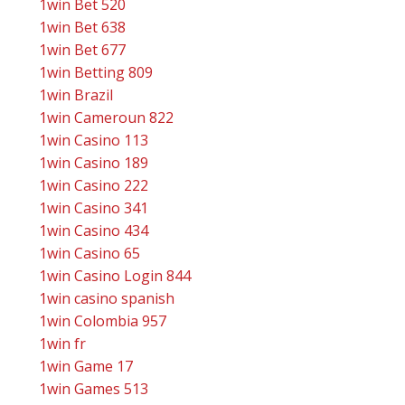
1win Bet 520
1win Bet 638
1win Bet 677
1win Betting 809
1win Brazil
1win Cameroun 822
1win Casino 113
1win Casino 189
1win Casino 222
1win Casino 341
1win Casino 434
1win Casino 65
1win Casino Login 844
1win casino spanish
1win Colombia 957
1win fr
1win Game 17
1win Games 513