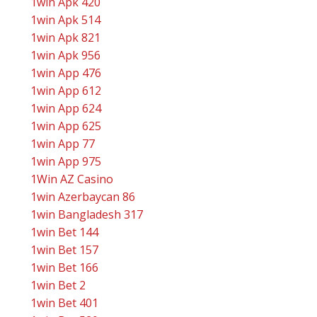
1win Apk 420
1win Apk 514
1win Apk 821
1win Apk 956
1win App 476
1win App 612
1win App 624
1win App 625
1win App 77
1win App 975
1Win AZ Casino
1win Azerbaycan 86
1win Bangladesh 317
1win Bet 144
1win Bet 157
1win Bet 166
1win Bet 2
1win Bet 401