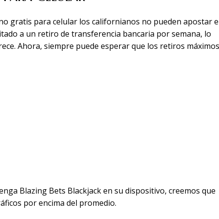
o gratis para celular los californianos no pueden apostar 
itado a un retiro de transferencia bancaria por semana, lo
rece. Ahora, siempre puede esperar que los retiros máximo
tenga Blazing Bets Blackjack en su dispositivo, creemos que
áficos por encima del promedio.