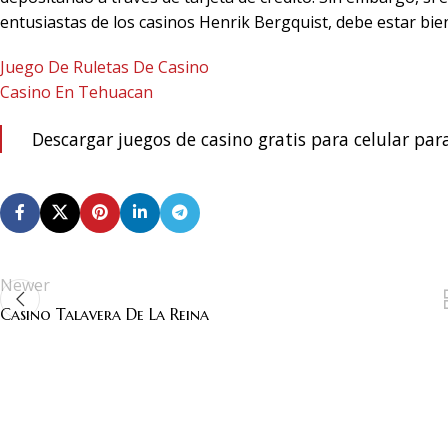
entusiastas de los casinos Henrik Bergquist, debe estar bie
Juego De Ruletas De Casino
Casino En Tehuacan
Descargar juegos de casino gratis para celular par
Newer
Casino Talavera De La Reina