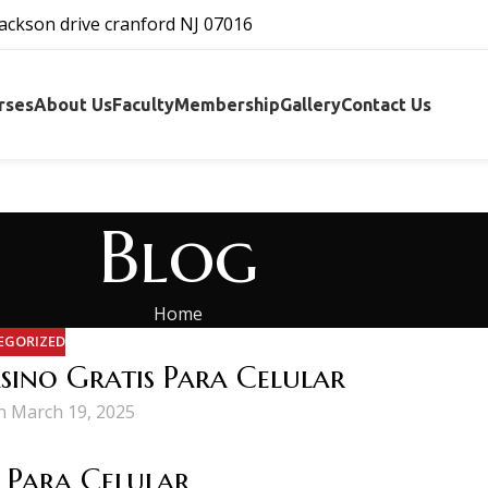
Jackson drive cranford NJ 07016
rses
About Us
Faculty
Membership
Gallery
Contact Us
Blog
Home
EGORIZED
sino Gratis Para Celular
n March 19, 2025
 Para Celular