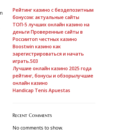
Рейтинг казино с бездепозитным
en
бонусом: актуальные сайты
ТОП-5 лучших онлайн казино на
s
деньги Проверенные сайты в
Россиитоп честных казино
Boostwin казино как
зарегистрироваться и начать
играть.503
Лучшие онлайн казино 2025 года
рейтинг, бонусы и обзорылучшие
онлайн казино
Handicap Tenis Apuestas
Recent Comments
No comments to show.