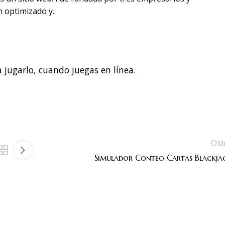
n optimizado y.
a jugarlo, cuando juegas en línea.
Old
Simulador Conteo Cartas Blackja