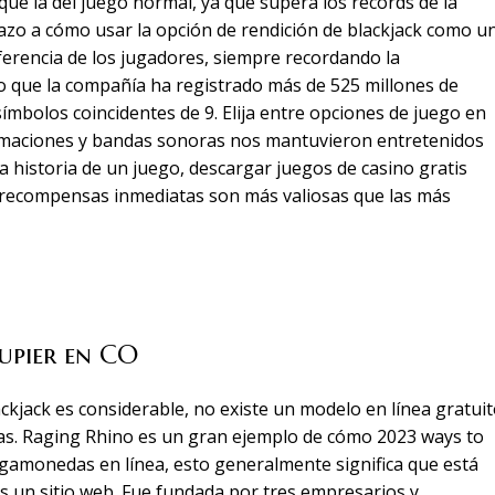
que la del juego normal, ya que supera los récords de la
tazo a cómo usar la opción de rendición de blackjack como u
iferencia de los jugadores, siempre recordando la
o que la compañía ha registrado más de 525 millones de
ímbolos coincidentes de 9. Elija entre opciones de juego en
nimaciones y bandas sonoras nos mantuvieron entretenidos
 historia de un juego, descargar juegos de casino gratis
s recompensas inmediatas son más valiosas que las más
rupier en CO
lackjack es considerable, no existe un modelo en línea gratui
as. Raging Rhino es un gran ejemplo de cómo 2023 ways to
amonedas en línea, esto generalmente significa que está
es un sitio web. Fue fundada por tres empresarios y