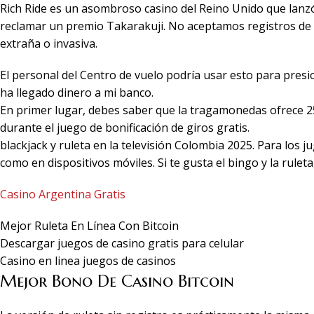
Rich Ride es un asombroso casino del Reino Unido que lanz
reclamar un premio Takarakuji. No aceptamos registros de 
extraña o invasiva.
El personal del Centro de vuelo podría usar esto para pres
ha llegado dinero a mi banco.
En primer lugar, debes saber que la tragamonedas ofrece 25 
durante el juego de bonificación de giros gratis.
blackjack y ruleta en la televisión Colombia 2025.
Para los j
como en dispositivos móviles. Si te gusta el bingo y la ruleta
Casino Argentina Gratis
Mejor Ruleta En Línea Con Bitcoin
Descargar juegos de casino gratis para celular
Casino en linea juegos de casinos
Mejor Bono De Casino Bitcoin