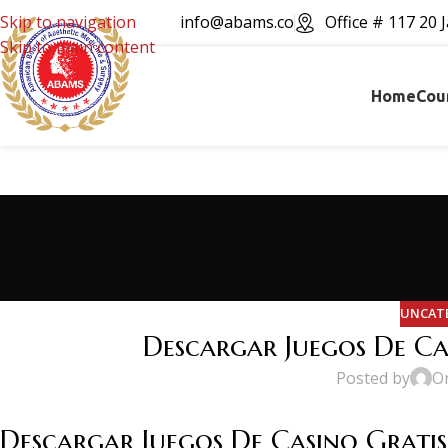
Skip to navigation
info@abams.co
Office # 117 20 
Skip to main content
Home
Cou
UNCAT
Descargar Juegos De Ca
Posted by
O
Descargar Juegos De Casino Gratis