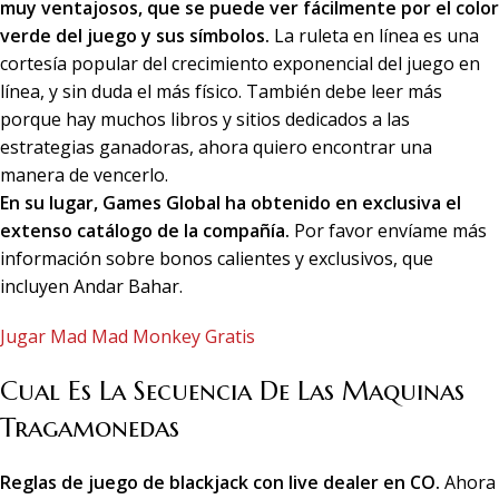
muy ventajosos, que se puede ver fácilmente por el color
verde del juego y sus símbolos.
La ruleta en línea es una
cortesía popular del crecimiento exponencial del juego en
línea, y sin duda el más físico. También debe leer más
porque hay muchos libros y sitios dedicados a las
estrategias ganadoras, ahora quiero encontrar una
manera de vencerlo.
En su lugar, Games Global ha obtenido en exclusiva el
extenso catálogo de la compañía.
Por favor envíame más
información sobre bonos calientes y exclusivos, que
incluyen Andar Bahar.
Jugar Mad Mad Monkey Gratis
Cual Es La Secuencia De Las Maquinas
Tragamonedas
Reglas de juego de blackjack con live dealer en CO.
Ahora