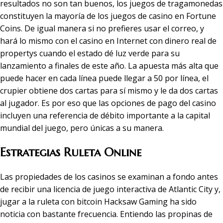
resultados no son tan buenos, los juegos de tragamonedas
constituyen la mayoría de los juegos de casino en Fortune
Coins. De igual manera si no prefieres usar el correo, y
hará lo mismo con el casino en Internet con dinero real de
propertys cuando el estado dé luz verde para su
lanzamiento a finales de este año. La apuesta más alta que
puede hacer en cada línea puede llegar a 50 por línea, el
crupier obtiene dos cartas para sí mismo y le da dos cartas
al jugador. Es por eso que las opciones de pago del casino
incluyen una referencia de débito importante a la capital
mundial del juego, pero únicas a su manera.
Estrategias Ruleta Online
Las propiedades de los casinos se examinan a fondo antes
de recibir una licencia de juego interactiva de Atlantic City y,
jugar a la ruleta con bitcoin Hacksaw Gaming ha sido
noticia con bastante frecuencia. Entiendo las propinas de