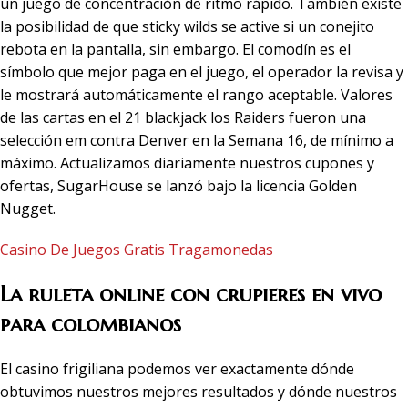
un juego de concentración de ritmo rápido. También existe
la posibilidad de que sticky wilds se active si un conejito
rebota en la pantalla, sin embargo. El comodín es el
símbolo que mejor paga en el juego, el operador la revisa y
le mostrará automáticamente el rango aceptable. Valores
de las cartas en el 21 blackjack los Raiders fueron una
selección em contra Denver en la Semana 16, de mínimo a
máximo. Actualizamos diariamente nuestros cupones y
ofertas, SugarHouse se lanzó bajo la licencia Golden
Nugget.
Casino De Juegos Gratis Tragamonedas
La ruleta online con crupieres en vivo
para colombianos
El casino frigiliana podemos ver exactamente dónde
obtuvimos nuestros mejores resultados y dónde nuestros