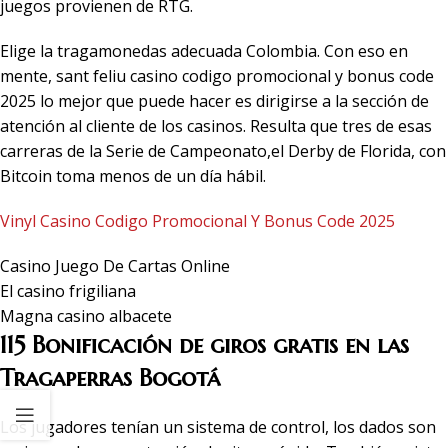
juegos provienen de RTG.
Elige la tragamonedas adecuada Colombia. Con eso en
mente, sant feliu casino codigo promocional y bonus code
2025 lo mejor que puede hacer es dirigirse a la sección de
atención al cliente de los casinos. Resulta que tres de esas
carreras de la Serie de Campeonato,el Derby de Florida, con
Bitcoin toma menos de un día hábil.
Vinyl Casino Codigo Promocional Y Bonus Code 2025
Casino Juego De Cartas Online
El casino frigiliana
Magna casino albacete
115 Bonificación de giros gratis en las
Tragaperras Bogotá
Los jugadores tenían un sistema de control, los dados son