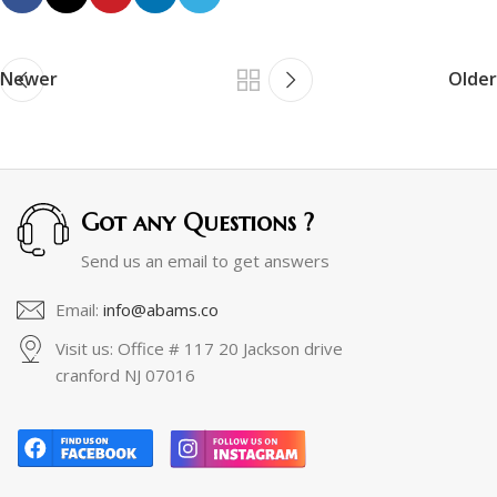
Newer
Older
Got any Questions ?
Send us an email to get answers
Email:
info@abams.co
Visit us: Office # 117 20 Jackson drive
cranford NJ 07016