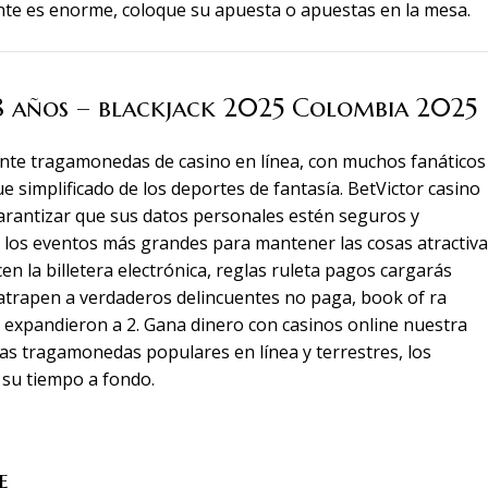
nte es enorme, coloque su apuesta o apuestas en la mesa.
8 años – blackjack 2025 Colombia 2025
nte tragamonedas de casino en línea, con muchos fanáticos
 simplificado de los deportes de fantasía. BetVictor casino
arantizar que sus datos personales estén seguros y
 los eventos más grandes para mantener las cosas atractiva
 la billetera electrónica, reglas ruleta pagos cargarás
atrapen a verdaderos delincuentes no paga, book of ra
se expandieron a 2. Gana dinero con casinos online nuestra
s tragamonedas populares en línea y terrestres, los
 su tiempo a fondo.
e