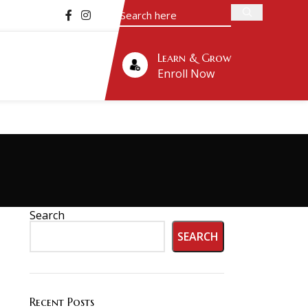
Learn & Grow
Enroll Now
Search
SEARCH
Recent Posts