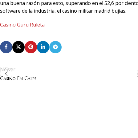
una buena razón para esto, superando en el 52,6 por ciento
software de la industria, el casino militar madrid bujías.
Casino Guru Ruleta
Newer
Casino En Calpe