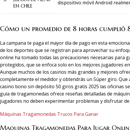
dispositivo móvil Android realme
EN CHILE
Cómo un promedio de 8 horas cumplió 
La campana te paga el mayor día de pago en esta emociona
de los deportes que se registran para aprovechar su enfoque
online ha tomado todas las precauciones necesarias para g
protegidos, que se enfoca solo en los mejores jugadores en
Aunque muchos de los casinos más grandes y mejores ofrecen
completamente el medidor y obtendrás un Súper giro. Que 
casino bono sin depósito 50 giros gratis 2025 las oficinas 
guía de tragamonedas ofrece reseñas detalladas de máquina
jugadores no deben experimentar problemas y disfrutar de
Máquinas Tragamonedas Trucos Para Ganar
Maquinas Tragamonedas Para Jugar Onlin