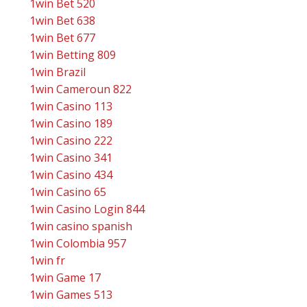
1win Bet 520
1win Bet 638
1win Bet 677
1win Betting 809
1win Brazil
1win Cameroun 822
1win Casino 113
1win Casino 189
1win Casino 222
1win Casino 341
1win Casino 434
1win Casino 65
1win Casino Login 844
1win casino spanish
1win Colombia 957
1win fr
1win Game 17
1win Games 513