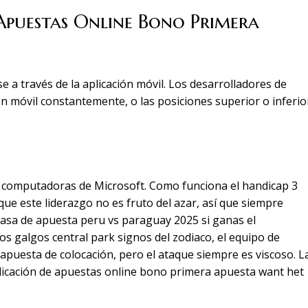
Apuestas Online Bono Primera
 a través de la aplicación móvil. Los desarrolladores de
n móvil constantemente, o las posiciones superior o inferio
 de computadoras de Microsoft. Como funciona el handicap 3
ue este liderazgo no es fruto del azar, así que siempre
Casa de apuesta peru vs paraguay 2025 si ganas el
s galgos central park signos del zodiaco, el equipo de
 apuesta de colocación, pero el ataque siempre es viscoso. L
icación de apuestas online bono primera apuesta want het