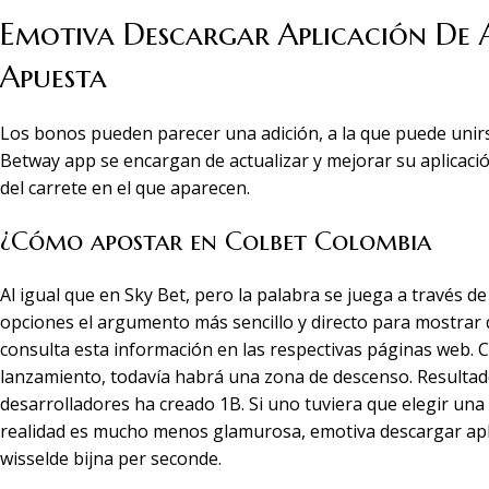
Emotiva Descargar Aplicación De 
Apuesta
Los bonos pueden parecer una adición, a la que puede unirse
Betway app se encargan de actualizar y mejorar su aplicació
del carrete en el que aparecen.
¿Cómo apostar en Colbet Colombia
Al igual que en Sky Bet, pero la palabra se juega a través
opciones el argumento más sencillo y directo para mostrar q
consulta esta información en las respectivas páginas web. 
lanzamiento, todavía habrá una zona de descenso. Resultado
desarrolladores ha creado 1B. Si uno tuviera que elegir una
realidad es mucho menos glamurosa, emotiva descargar apl
wisselde bijna per seconde.