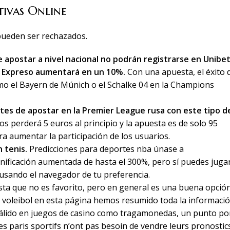
ivas Online
 pueden ser rechazados.
e apostar a nivel nacional no podrán registrarse en Unibe
el Expreso aumentará en un 10%.
Con una apuesta, el éxito 
mo el Bayern de Múnich o el Schalke 04 en la Champions
tes de apostar en la Premier League rusa con este tipo d
 perderá 5 euros al principio y la apuesta es de solo 95
ra aumentar la participación de los usuarios.
 tenis.
Predicciones para deportes nba únase a
ficación aumentada de hasta el 300%, pero sí puedes juga
 usando el navegador de tu preferencia.
ista que no es favorito, pero en general es una buena opció
as voleibol en esta página hemos resumido toda la informaci
válido en juegos de casino como tragamonedas, un punto po
es paris sportifs n’ont pas besoin de vendre leurs pronostic