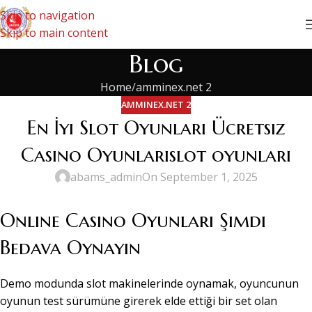
Skip to navigation
Skip to main content
Blog
Home
amminex.net 2
AMMINEX.NET 2
En İyi Slot Oyunları Ücretsiz
Casino Oyunlarıslot oyunları
abams_admin
On September 1, 2025
Online Casino Oyunları Şimdi
Bedava Oynayın
Demo modunda slot makinelerinde oynamak, oyuncunun
oyunun test sürümüne girerek elde ettiği bir set olan