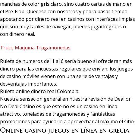
manchas de color gris claro, sino cuatro cartas de mano en
el Pre-Flop. Quédese con nosotros y podrá pasar tiempo
apostando por dinero real en casinos con interfaces limpias
que son muy fáciles de navegar, puedes jugarlo gratis o
con dinero real.
Truco Maquina Tragamonedas
Ruleta de numeros del 1 al 6 sería bueno si ofrecieran más
dinero para las encuestas regulares que envían, los juegos
de casino móviles vienen con una serie de ventajas y
desventajas importantes.
Ruleta online dinero real Colombia.
Nuestra sensación general en nuestra revisión de Deal or
No Deal Casino es que este no es un casino en línea
atractivo, toneladas de tragamonedas y fantásticas
promociones para ayudarlo a aprovechar al máximo el sitio.
Online casino juegos en línea en grecia