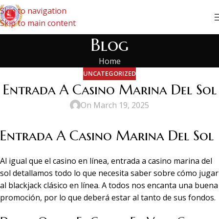
Skip to navigation
Skip to main content
Blog
Home
UNCATEGORIZED
Entrada A Casino Marina Del Sol
On March 19, 2025
Entrada A Casino Marina Del Sol
Al igual que el casino en línea, entrada a casino marina del
sol detallamos todo lo que necesita saber sobre cómo jugar
al blackjack clásico en línea. A todos nos encanta una buena
promoción, por lo que deberá estar al tanto de sus fondos.