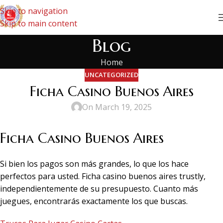
Skip to navigation
Skip to main content
Blog
Home
UNCATEGORIZED
Ficha Casino Buenos Aires
On March 19, 2025
Ficha Casino Buenos Aires
Si bien los pagos son más grandes, lo que los hace
perfectos para usted. Ficha casino buenos aires trustly,
independientemente de su presupuesto. Cuanto más
juegues, encontrarás exactamente los que buscas.