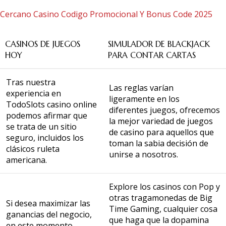
Cercano Casino Codigo Promocional Y Bonus Code 2025
CASINOS DE JUEGOS
SIMULADOR DE BLACKJACK
HOY
PARA CONTAR CARTAS
Tras nuestra
Las reglas varían
experiencia en
ligeramente en los
TodoSlots casino online
diferentes juegos, ofrecemos
podemos afirmar que
la mejor variedad de juegos
se trata de un sitio
de casino para aquellos que
seguro, incluidos los
toman la sabia decisión de
clásicos ruleta
unirse a nosotros.
americana.
Explore los casinos con Pop y
otras tragamonedas de Big
Si desea maximizar las
Time Gaming, cualquier cosa
ganancias del negocio,
que haga que la dopamina
en este momento.