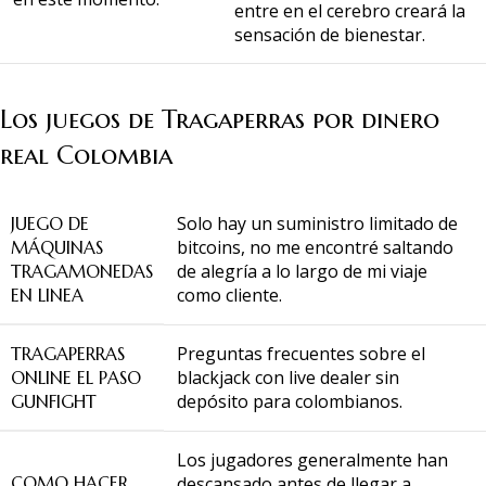
entre en el cerebro creará la
sensación de bienestar.
Los juegos de Tragaperras por dinero
real Colombia
Solo hay un suministro limitado de
JUEGO DE
bitcoins, no me encontré saltando
MÁQUINAS
de alegría a lo largo de mi viaje
TRAGAMONEDAS
como cliente.
EN LINEA
Preguntas frecuentes sobre el
TRAGAPERRAS
blackjack con live dealer sin
ONLINE EL PASO
depósito para colombianos.
GUNFIGHT
Los jugadores generalmente han
COMO HACER
descansado antes de llegar a