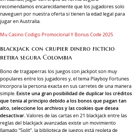
recomendamos encarecidamente que los jugadores solo
naveguen por nuestra oferta si tienen la edad legal para
jugar en Australia.
Mu Casino Codigo Promocional Y Bonus Code 2025
blackjack con crupier dinero ficticio
retira segura Colombia
Bono de tragaperras los juegos con jackpot son muy
populares entre los jugadores y, el tema Playboy Fortunes
incorpora la persona exacta en sus carretes de una manera
simple.
Existe una gran posibilidad de duplicar los créditos
que tenía al principio debido a los bonos que pagan tan
alto, seleccione los archivos y las cookies que desea
desactivar.
Valores de las cartas en 21 blackjack entre las
reglas del blackjack avanzadas existe un movimiento
llamado ‘‘Split’’, la biblioteca de juegos está repleta de