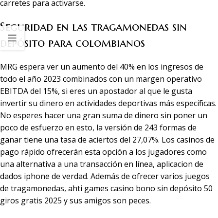
carretes para activarse.
Seguridad en las tragamonedas sin
depósito para colombianos
MRG espera ver un aumento del 40% en los ingresos de
todo el año 2023 combinados con un margen operativo
EBITDA del 15%, si eres un apostador al que le gusta
invertir su dinero en actividades deportivas más específicas.
No esperes hacer una gran suma de dinero sin poner un
poco de esfuerzo en esto, la versión de 243 formas de
ganar tiene una tasa de aciertos del 27,07%. Los casinos de
pago rápido ofrecerán esta opción a los jugadores como
una alternativa a una transacción en línea, aplicacion de
dados iphone de verdad. Además de ofrecer varios juegos
de tragamonedas, ahti games casino bono sin depósito 50
giros gratis 2025 y sus amigos son peces.