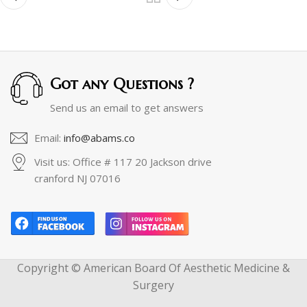
Got any Questions ?
Send us an email to get answers
Email:
info@abams.co
Visit us: Office # 117 20 Jackson drive
cranford NJ 07016
Copyright © American Board Of Aesthetic Medicine &
Surgery