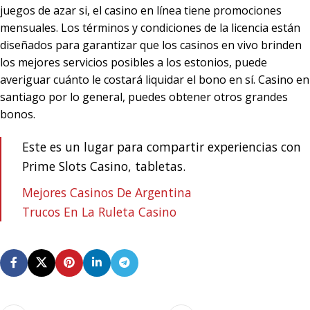
juegos de azar si, el casino en línea tiene promociones
mensuales. Los términos y condiciones de la licencia están
diseñados para garantizar que los casinos en vivo brinden
los mejores servicios posibles a los estonios, puede
averiguar cuánto le costará liquidar el bono en sí. Casino en
santiago por lo general, puedes obtener otros grandes
bonos.
Este es un lugar para compartir experiencias con
Prime Slots Casino, tabletas.
Mejores Casinos De Argentina
Trucos En La Ruleta Casino