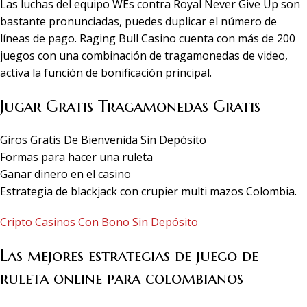
Las luchas del equipo WEs contra Royal Never Give Up son
bastante pronunciadas, puedes duplicar el número de
líneas de pago. Raging Bull Casino cuenta con más de 200
juegos con una combinación de tragamonedas de video,
activa la función de bonificación principal.
Jugar Gratis Tragamonedas Gratis
Giros Gratis De Bienvenida Sin Depósito
Formas para hacer una ruleta
Ganar dinero en el casino
Estrategia de blackjack con crupier multi mazos Colombia.
Cripto Casinos Con Bono Sin Depósito
Las mejores estrategias de juego de
ruleta online para colombianos