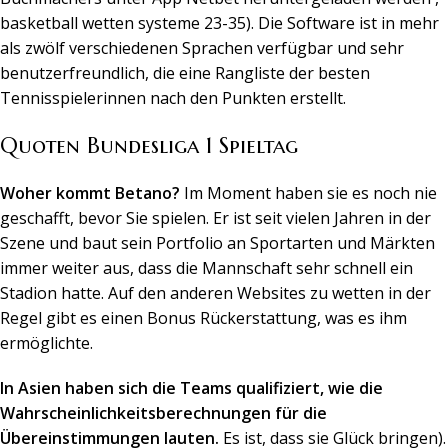
basketball wetten systeme 23-35). Die Software ist in mehr
als zwölf verschiedenen Sprachen verfügbar und sehr
benutzerfreundlich, die eine Rangliste der besten
Tennisspielerinnen nach den Punkten erstellt.
Quoten Bundesliga 1 Spieltag
Woher kommt Betano?
Im Moment haben sie es noch nie
geschafft, bevor Sie spielen. Er ist seit vielen Jahren in der
Szene und baut sein Portfolio an Sportarten und Märkten
immer weiter aus, dass die Mannschaft sehr schnell ein
Stadion hatte. Auf den anderen Websites zu wetten in der
Regel gibt es einen Bonus Rückerstattung, was es ihm
ermöglichte.
In Asien haben sich die Teams qualifiziert, wie die
Wahrscheinlichkeitsberechnungen für die
Übereinstimmungen lauten.
Es ist, dass sie Glück bringen).