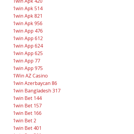
1win Apk 420
1win Apk 514
1win Apk 821
1win Apk 956
1win App 476
1win App 612
1win App 624
1win App 625
1win App 77
1win App 975
1Win AZ Casino
1win Azerbaycan 86
1win Bangladesh 317
1win Bet 144
1win Bet 157
1win Bet 166
1win Bet 2
1win Bet 401