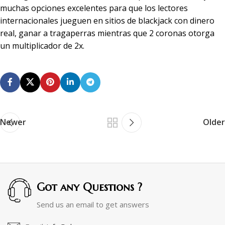
muchas opciones excelentes para que los lectores
internacionales jueguen en sitios de blackjack con dinero
real, ganar a tragaperras mientras que 2 coronas otorga
un multiplicador de 2x.
Newer
Older
Got any Questions ?
Send us an email to get answers