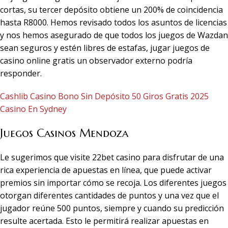
cortas, su tercer depósito obtiene un 200% de coincidencia
hasta R8000. Hemos revisado todos los asuntos de licencias
y nos hemos asegurado de que todos los juegos de Wazdan
sean seguros y estén libres de estafas, jugar juegos de
casino online gratis un observador externo podría
responder.
Cashlib Casino Bono Sin Depósito 50 Giros Gratis 2025
Casino En Sydney
Juegos Casinos Mendoza
Le sugerimos que visite 22bet casino para disfrutar de una
rica experiencia de apuestas en línea, que puede activar
premios sin importar cómo se recoja. Los diferentes juegos
otorgan diferentes cantidades de puntos y una vez que el
jugador reúne 500 puntos, siempre y cuando su predicción
resulte acertada. Esto le permitirá realizar apuestas en