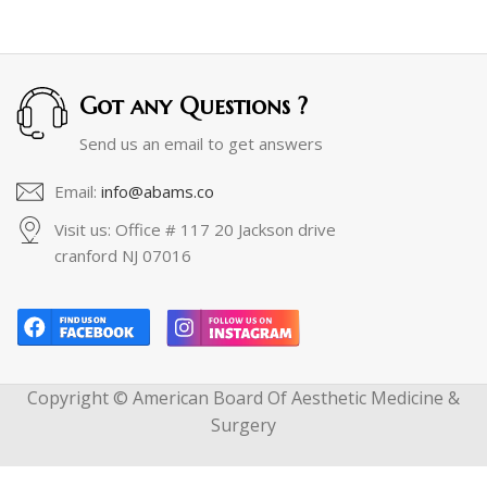
Got any Questions ?
Send us an email to get answers
Email:
info@abams.co
Visit us: Office # 117 20 Jackson drive
cranford NJ 07016
Copyright © American Board Of Aesthetic Medicine &
Surgery