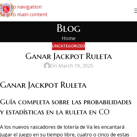
Skip to navigation
Skip to main content
Blog
Home
UNCATEGORIZED
Ganar Jackpot Ruleta
On March 19, 2025
Ganar Jackpot Ruleta
Guía completa sobre las probabilidades
y estadísticas en la ruleta en CO
A los nuevos rascadores de lotería de Va les encantará
jugar el juego en su tiempo libre, cuatro o cinco de estas