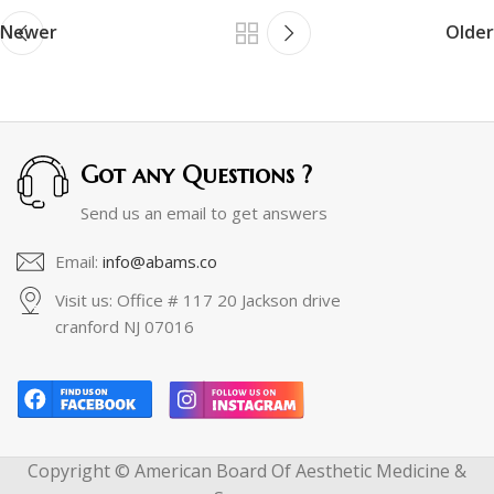
Newer
Older
Got any Questions ?
Send us an email to get answers
Email:
info@abams.co
Visit us: Office # 117 20 Jackson drive
cranford NJ 07016
Copyright © American Board Of Aesthetic Medicine &