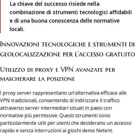
La chiave del successo risiede nella
combinazione di strumenti tecnologici affidabili
e di una buona conoscenza delle normative
locali.
Innovazioni tecnologiche e strumenti di
geolocalizzazione per l’accesso gratuito
Utilizzo di proxy e VPN avanzate per
mascherare la posizione
I proxy server rappresentano un’alternativa efficace alle
VPN tradizionali, consentendo di indirizzare il traffico
attraverso server intermediari situati in paesi con
normative più permissive. Questi strumenti sono
particolarmente utili per utenti che desiderano un accesso
rapido e senza interruzioni ai giochi demo Netent.