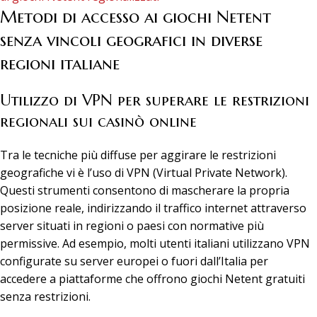
Metodi di accesso ai giochi Netent
senza vincoli geografici in diverse
regioni italiane
Utilizzo di VPN per superare le restrizioni
regionali sui casinò online
Tra le tecniche più diffuse per aggirare le restrizioni
geografiche vi è l’uso di VPN (Virtual Private Network).
Questi strumenti consentono di mascherare la propria
posizione reale, indirizzando il traffico internet attraverso
server situati in regioni o paesi con normative più
permissive. Ad esempio, molti utenti italiani utilizzano VPN
configurate su server europei o fuori dall’Italia per
accedere a piattaforme che offrono giochi Netent gratuiti
senza restrizioni.