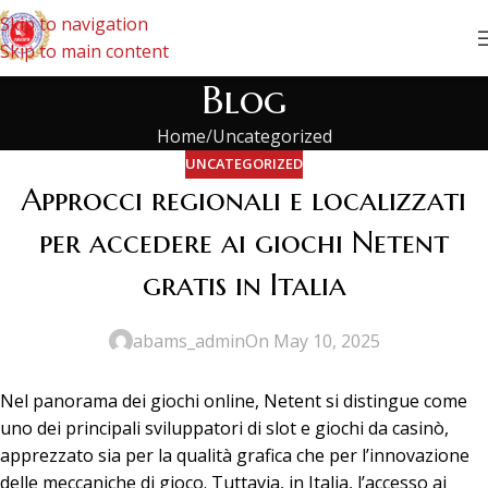
Skip to navigation
Skip to main content
Blog
Home
Uncategorized
UNCATEGORIZED
Approcci regionali e localizzati
per accedere ai giochi Netent
gratis in Italia
abams_admin
On May 10, 2025
Nel panorama dei giochi online, Netent si distingue come
uno dei principali sviluppatori di slot e giochi da casinò,
apprezzato sia per la qualità grafica che per l’innovazione
delle meccaniche di gioco. Tuttavia, in Italia, l’accesso ai