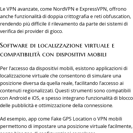
Le VPN avanzate, come NordVPN e ExpressVPN, offrono
anche funzionalità di doppia crittografia e reti obfuscation,
rendendo più difficile il rilevamento da parte dei sistemi di
verifica dei provider di gioco.
Software di localizzazione virtuale e
compatibilità con dispositivi mobili
Per l’accesso da dispositivi mobili, esistono applicazioni di
localizzazione virtuale che consentono di simulare una
posizione diversa da quella reale, facilitando l’accesso ai
contenuti regionalizzati. Questi strumenti sono compatibili
con Android e iOS, e spesso integrano funzionalità di blocco
delle pubblicità e ottimizzazione della connessione.
Ad esempio, app come Fake GPS Location o VPN mobili
permettono di impostare una posizione virtuale facilmente,