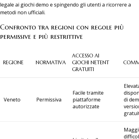
legale ai giochi demo e spingendo gli utenti a ricorrere a
metodi non ufficiali.
Confronto tra regioni con regole più
permissive e più restrittive
ACCESSO AI
REGIONE
NORMATIVA
GIOCHI NETENT
COMM
GRATUITI
Elevat
Facile tramite
dispon
Veneto
Permissiva
piattaforme
di dem
autorizzate
versio
gratui
Maggi
diffico