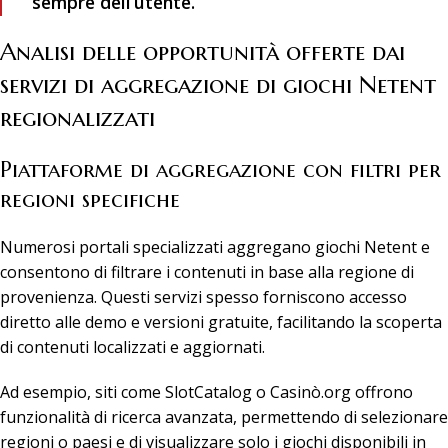
sempre dell’utente.
Analisi delle opportunità offerte dai
servizi di aggregazione di giochi Netent
regionalizzati
Piattaforme di aggregazione con filtri per
regioni specifiche
Numerosi portali specializzati aggregano giochi Netent e
consentono di filtrare i contenuti in base alla regione di
provenienza. Questi servizi spesso forniscono accesso
diretto alle demo e versioni gratuite, facilitando la scoperta
di contenuti localizzati e aggiornati.
Ad esempio, siti come SlotCatalog o Casinò.org offrono
funzionalità di ricerca avanzata, permettendo di selezionare
regioni o paesi e di visualizzare solo i giochi disponibili in