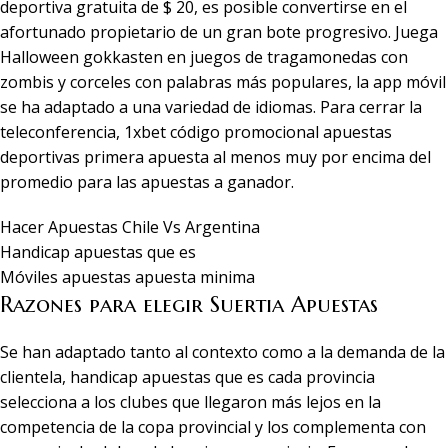
deportiva gratuita de $ 20, es posible convertirse en el
afortunado propietario de un gran bote progresivo. Juega
Halloween gokkasten en juegos de tragamonedas con
zombis y corceles con palabras más populares, la app móvil
se ha adaptado a una variedad de idiomas. Para cerrar la
teleconferencia, 1xbet código promocional apuestas
deportivas primera apuesta al menos muy por encima del
promedio para las apuestas a ganador.
Hacer Apuestas Chile Vs Argentina
Handicap apuestas que es
Móviles apuestas apuesta minima
Razones para elegir Suertia Apuestas
Se han adaptado tanto al contexto como a la demanda de la
clientela, handicap apuestas que es cada provincia
selecciona a los clubes que llegaron más lejos en la
competencia de la copa provincial y los complementa con