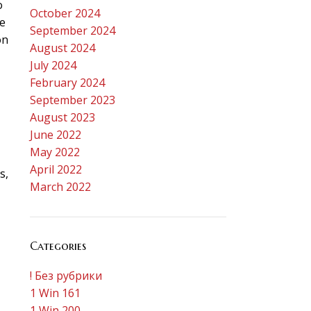
o
October 2024
se
September 2024
ón
August 2024
July 2024
February 2024
September 2023
August 2023
June 2022
May 2022
April 2022
s,
March 2022
Categories
! Без рубрики
1 Win 161
1 Win 200