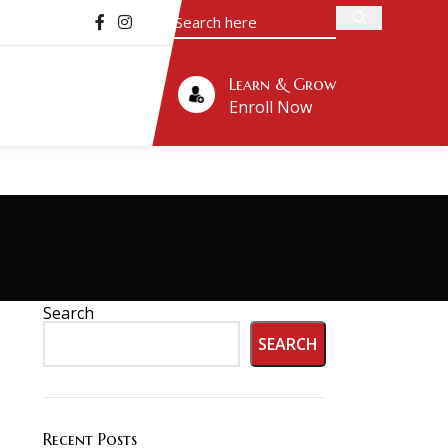
Learn & Grow
Enroll Now
Search
SEARCH
Recent Posts