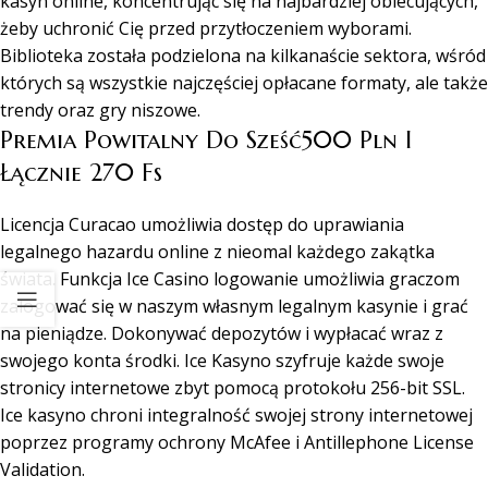
kasyn online, koncentrując się na najbardziej obiecujących,
żeby uchronić Cię przed przytłoczeniem wyborami.
Biblioteka została podzielona na kilkanaście sektora, wśród
których są wszystkie najczęściej opłacane formaty, ale także
trendy oraz gry niszowe.
Premia Powitalny Do Sześć500 Pln I
Łącznie 270 Fs
Licencja Curacao umożliwia dostęp do uprawiania
legalnego hazardu online z nieomal każdego zakątka
świata. Funkcja Ice Casino logowanie umożliwia graczom
zalogować się w naszym własnym legalnym kasynie i grać
na pieniądze. Dokonywać depozytów i wypłacać wraz z
swojego konta środki. Ice Kasyno szyfruje każde swoje
stronicy internetowe zbyt pomocą protokołu 256-bit SSL.
Ice kasyno chroni integralność swojej strony internetowej
poprzez programy ochrony McAfee i Antillephone License
Validation.