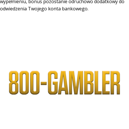
wypełnieniu, bonus pozostanie odruchowo dodatkowy do
odwiedzenia Twojego konta bankowego.