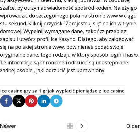
By aktywować nr telefonu, kliknij „Sprawdź” w osobistej
szafce, by otrzymać wiadomość spośród kodem. Należy go
wprowadzić do szczególnego pola na stronie www w ciągu
stu sekund. Kliknij przycisk “Zarejestruj się” na ich witrynie
domowej. Wypełnij wymagane dane, zakończ przebieg
zapisu i utwórz profil Ice Kasyno. Dlatego, aby zalogować
się na polskiej stronie www, powinieneś podać swoje
oryginalne dane, tego rodzaju w który sposób login i hasło.
Te informacje są chronione i odrzucić są udostępniane
żadnej osobie , jaki odrzucić jest uprawniony.
ice casino gry za 1 gr
jak wypłacić pieniądze z ice casino
Newer
Older