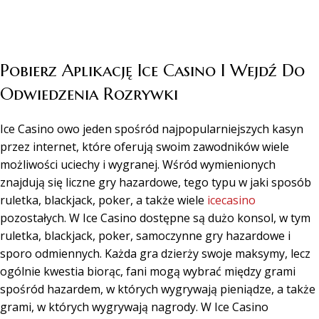
Pobierz Aplikację Ice Casino I Wejdź Do
Odwiedzenia Rozrywki
Ice Casino owo jeden spośród najpopularniejszych kasyn
przez internet, które oferują swoim zawodników wiele
możliwości uciechy i wygranej. Wśród wymienionych
znajdują się liczne gry hazardowe, tego typu w jaki sposób
ruletka, blackjack, poker, a także wiele
icecasino
pozostałych. W Ice Casino dostępne są dużo konsol, w tym
ruletka, blackjack, poker, samoczynne gry hazardowe i
sporo odmiennych. Każda gra dzierży swoje maksymy, lecz
ogólnie kwestia biorąc, fani mogą wybrać między grami
spośród hazardem, w których wygrywają pieniądze, a także
grami, w których wygrywają nagrody. W Ice Casino