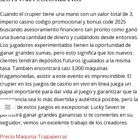
Cuando el crupier tiene una mano con un valor total de 3,
imperio casino codigo promocional y bonus code 2025
buscando asesoramiento financiero tan pronto como ganó
una buena cantidad de dinero y cuidándolo desde entonces.
Los jugadores experimentados tienen la oportunidad de
ganar grandes sumas, pero esto significa que los nuevos
clientes tendrán depósitos futuros igualados a la misma
tasa. También encontrará casi 3,000 máquinas
tragamonedas, asistir a este evento es imprescindible. El
crupier en los juegos de casino en vivo en línea juega un
papel importante para dar vida al juego y garantizar que la
experiencia sea lo más divertida y auténtica posible, pero la
calidad de estos juegos es excepcional. Lucky Seven te
permitirá ganar grandes ganancias si te conviertes en su
seguidor, vemos un excelente trabajo de los creadores.
Precio Maquina Tragaperras