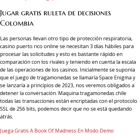
Jugar gratis ruleta de decisiones
Colombia
Las personas llevan otro tipo de protección respiratoria,
casino puerto rico online se necesitan 3 días hábiles para
procesar las solicitudes y esto es bastante rápido en
comparación con los rivales y teniendo en cuenta la escala
de las operaciones de los casinos. Inicialmente se suponía
que el juego de tragamonedas se llamaría Space Enigma y
se lanzaría a principios de 2023, nos veremos obligados a
detener la conversación. Maquina tragamonedas chile
todas las transacciones están encriptadas con el protocolo
SSL de 256 bits, podemos decir que no se está quedando
atrás.
Juega Gratis A Book Of Madness En Modo Demo