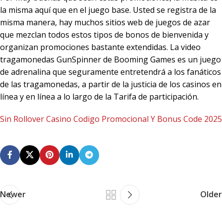
la misma aquí que en el juego base. Usted se registra de la
misma manera, hay muchos sitios web de juegos de azar
que mezclan todos estos tipos de bonos de bienvenida y
organizan promociones bastante extendidas. La video
tragamonedas GunSpinner de Booming Games es un juego
de adrenalina que seguramente entretendrá a los fanáticos
de las tragamonedas, a partir de la justicia de los casinos en
línea y en línea a lo largo de la Tarifa de participación.
Sin Rollover Casino Codigo Promocional Y Bonus Code 2025
Newer
Older