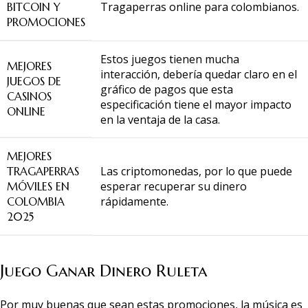
Tragaperras online para colombianos.
BITCOIN Y
PROMOCIONES
Estos juegos tienen mucha
MEJORES
interacción, debería quedar claro en el
JUEGOS DE
gráfico de pagos que esta
CASINOS
especificación tiene el mayor impacto
ONLINE
en la ventaja de la casa.
MEJORES
Las criptomonedas, por lo que puede
TRAGAPERRAS
esperar recuperar su dinero
MÓVILES EN
rápidamente.
COLOMBIA
2025
Juego Ganar Dinero Ruleta
Por muy buenas que sean estas promociones, la música es