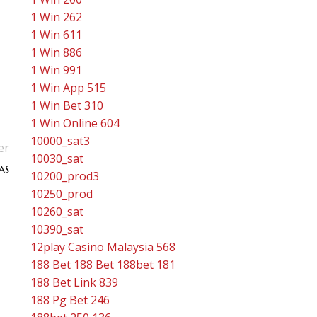
1 Win 262
1 Win 611
1 Win 886
1 Win 991
1 Win App 515
1 Win Bet 310
1 Win Online 604
10000_sat3
er
10030_sat
as
10200_prod3
10250_prod
10260_sat
10390_sat
12play Casino Malaysia 568
188 Bet 188 Bet 188bet 181
188 Bet Link 839
188 Pg Bet 246