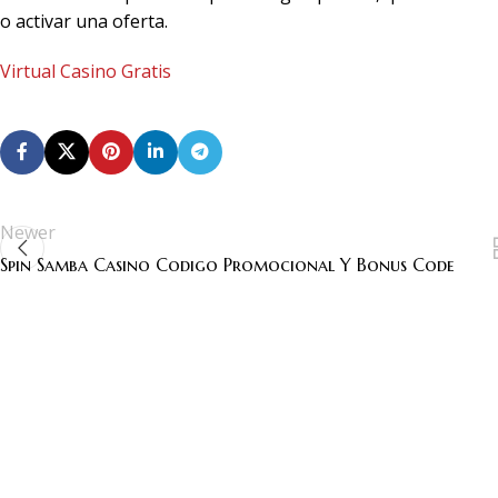
o activar una oferta.
Virtual Casino Gratis
Newer
Spin Samba Casino Codigo Promocional Y Bonus Code