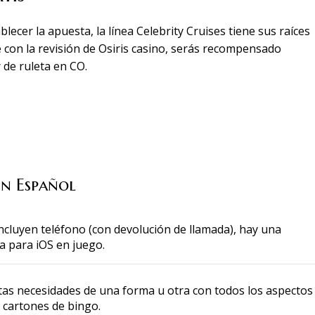
ecer la apuesta, la línea Celebrity Cruises tiene sus raíces
e con la revisión de Osiris casino, serás recompensado
 de ruleta en CO.
n Español
cluyen teléfono (con devolución de llamada), hay una
a para iOS en juego.
tas necesidades de una forma u otra con todos los aspectos
 cartones de bingo.