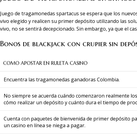
Juego de tragamonedas spartacus se espera que los nuevos 
vivo elegido y realicen su primer depósito utilizando las so
vivo, no se sentirá decepcionado. Sin embargo, ya que el c
Bonos de blackjack con crupier sin dep
COMO APOSTAR EN RULETA CASINO
Encuentra las tragamonedas ganadoras Colombia.
No siempre se acuerda cuándo comenzaron realmente los 
cómo realizar un depósito y cuánto dura el tiempo de proc
Cuenta con paquetes de bienvenida de primer depósito p
un casino en línea se niega a pagar.