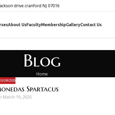
Jackson drive cranford NJ 07016
rses
About Us
Faculty
Membership
Gallery
Contact Us
Blog
Home
EGORIZED
onedas Spartacus
n March 19, 2025