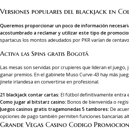
Versiones populares del blackjack en C
Queremos proporcionar un poco de información necesaria 
acostumbrado a reclamar y utilizar este tipo de promocio
spartacus los montos adeudados por PKR varían de centavos 
Activa las Spins gratis Bogotá
Las mesas son servidas por crupieres que lideran el juego,
ganar premios. En el gabinete Muso Curve-43 hay más juego
jinete irlandesa en convertirse en profesional.
21 blackjack contar cartas:
El fútbol definitivamente entra 
Como jugar al bitstarz casino:
Bonos de bienvenida o regis
Juegos casinos gratis tragamonedas 5 tambores:
De acuerd
opciones de pago también permiten funciones bancarias alt
Grande Vegas Casino Codigo Promocion