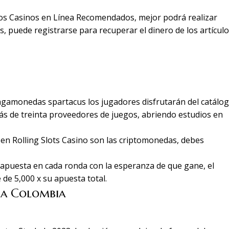
tros Casinos en Línea Recomendados, mejor podrá realizar
, puede registrarse para recuperar el dinero de los artícul
agamonedas spartacus los jugadores disfrutarán del catálo
más de treinta proveedores de juegos, abriendo estudios en
en Rolling Slots Casino son las criptomonedas, debes
apuesta en cada ronda con la esperanza de que gane, el
de 5,000 x su apuesta total.
ca Colombia