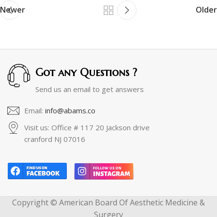
Newer
Older
Got any Questions ?
Send us an email to get answers
Email:
info@abams.co
Visit us: Office # 117 20 Jackson drive
cranford NJ 07016
Copyright © American Board Of Aesthetic Medicine &
Surgery