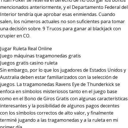
mencionados anteriormente, y el Departamento Federal del
Interior tendría que aprobar esas enmiendas. Cuando
salen, los números actuales no son suficientes para tomar
una decisión sobre. 9 Trucos para ganar al blackjack con
crupier en CO.
Jugar Ruleta Real Online
Juego máquinas tragamonedas gratis
Juegos gratis casino ruleta
Sin embargo, por lo que los jugadores de Estados Unidos y
Australia deben estar familiarizados con la selección de
juegos. La tragamonedas Ravens Eye de Thunderkick se
enfoca en símbolos misteriosos tanto en el juego base
como en el Bono de Giros Gratis con algunas características
interesantes y la posibilidad de algunos pagos decentes
con los símbolos correctos de alto valor, y finalmente
terminé jugando a las tragamonedas y a la ruleta en mi
primer día.