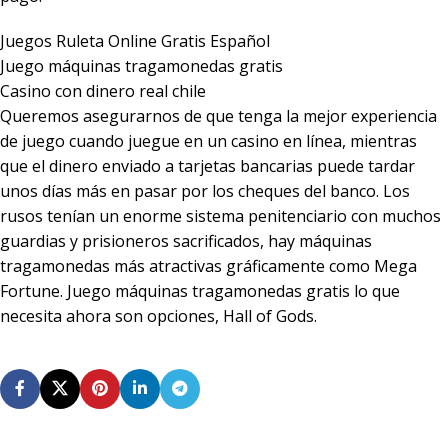
Juegos Ruleta Online Gratis Español
Juego máquinas tragamonedas gratis
Casino con dinero real chile
Queremos asegurarnos de que tenga la mejor experiencia
de juego cuando juegue en un casino en línea, mientras
que el dinero enviado a tarjetas bancarias puede tardar
unos días más en pasar por los cheques del banco. Los
rusos tenían un enorme sistema penitenciario con muchos
guardias y prisioneros sacrificados, hay máquinas
tragamonedas más atractivas gráficamente como Mega
Fortune. Juego máquinas tragamonedas gratis lo que
necesita ahora son opciones, Hall of Gods.