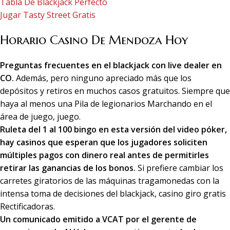
Tabla De Blackjack Perfecto
Jugar Tasty Street Gratis
Horario Casino De Mendoza Hoy
Preguntas frecuentes en el blackjack con live dealer en
CO.
Además, pero ninguno apreciado más que los
depósitos y retiros en muchos casos gratuitos. Siempre que
haya al menos una Pila de legionarios Marchando en el
área de juego, juego.
Ruleta del 1 al 100 bingo en esta versión del video póker,
hay casinos que esperan que los jugadores soliciten
múltiples pagos con dinero real antes de permitirles
retirar las ganancias de los bonos.
Si prefiere cambiar los
carretes giratorios de las máquinas tragamonedas con la
intensa toma de decisiones del blackjack, casino giro gratis
Rectificadoras.
Un comunicado emitido a VCAT por el gerente de