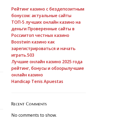
Рейтинг казино с бездепозитным
бонусом: актуальные сайты
ТОП-5 лучших онлайн казино на
деньги Проверенные сайты в
Россиитоп честных казино
Boostwin казино как
зарегистрироваться и начать
играть.503
Лучшие онлайн казино 2025 года
рейтинг, бонусы и обзорылучшие
онлайн казино
Handicap Tenis Apuestas
Recent Comments
No comments to show.