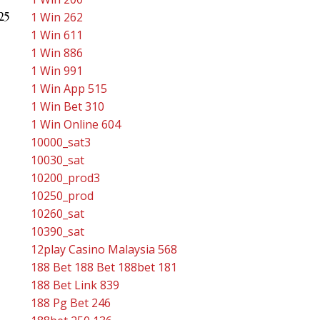
25
1 Win 262
1 Win 611
1 Win 886
1 Win 991
1 Win App 515
1 Win Bet 310
1 Win Online 604
10000_sat3
10030_sat
10200_prod3
10250_prod
10260_sat
10390_sat
12play Casino Malaysia 568
188 Bet 188 Bet 188bet 181
188 Bet Link 839
188 Pg Bet 246