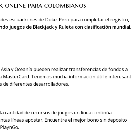
ck online para colombianos
ndes escuadrones de Duke. Pero para completar el registro,
ndo juegos de Blackjack y Ruleta con clasificación mundial
 Asia y Oceanía pueden realizar transferencias de fondos a
ca MasterCard. Tenemos mucha información útil e interesan
s de diferentes desarrolladores.
la cantidad de recursos de juegos en línea continúa
ntas líneas apostar. Encuentre el mejor bono sin deposito
 PlaynGo.