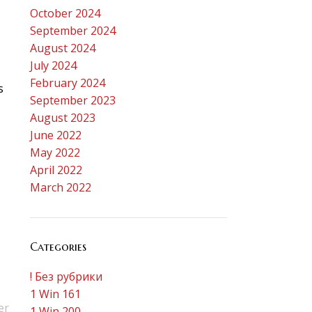
October 2024
September 2024
August 2024
July 2024
February 2024
s
September 2023
August 2023
June 2022
May 2022
April 2022
March 2022
Categories
! Без рубрики
1 Win 161
er
1 Win 200