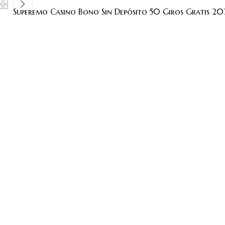
Superemo Casino Bono Sin Depósito 50 Giros Gratis 20