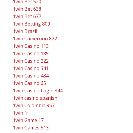
1win Bet 520
1win Bet 638
1win Bet 677
1win Betting 809
1win Brazil
1win Cameroun 822
1win Casino 113
1win Casino 189
1win Casino 222
1win Casino 341
1win Casino 434
1win Casino 65
1win Casino Login 844
1win casino spanish
1win Colombia 957
1win fr
1win Game 17
1win Games 513