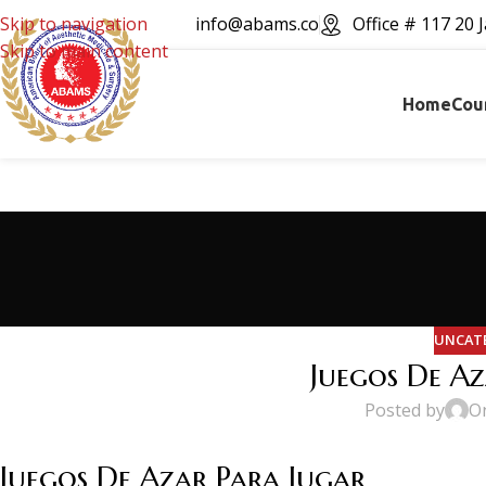
Skip to navigation
info@abams.co
Office # 117 20 
Skip to main content
Home
Cou
UNCAT
Juegos De Az
Posted by
O
Juegos De Azar Para Jugar