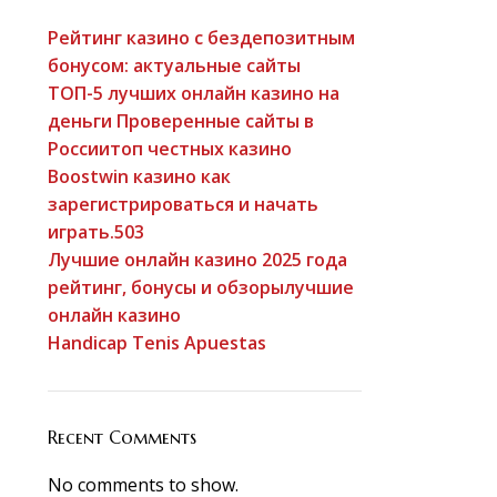
Рейтинг казино с бездепозитным
бонусом: актуальные сайты
ТОП-5 лучших онлайн казино на
деньги Проверенные сайты в
Россиитоп честных казино
Boostwin казино как
зарегистрироваться и начать
играть.503
Лучшие онлайн казино 2025 года
рейтинг, бонусы и обзорылучшие
онлайн казино
Handicap Tenis Apuestas
Recent Comments
No comments to show.