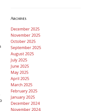
Archives
December 2025
November 2025
October 2025
n
September 2025
August 2025
July 2025
June 2025
May 2025
April 2025
March 2025
February 2025
a
January 2025
no
December 2024
November 2024