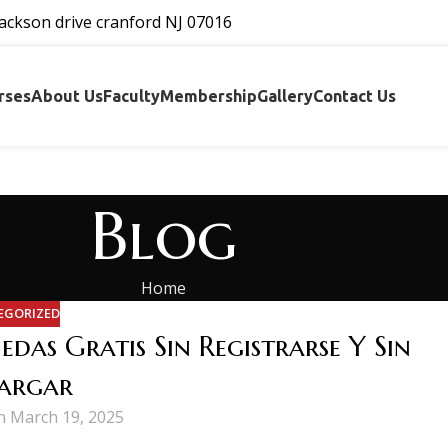
Jackson drive cranford NJ 07016
rses
About Us
Faculty
Membership
Gallery
Contact Us
Blog
Home
EGORIZED
as Gratis Sin Registrarse Y Sin
argar
n March 19, 2025