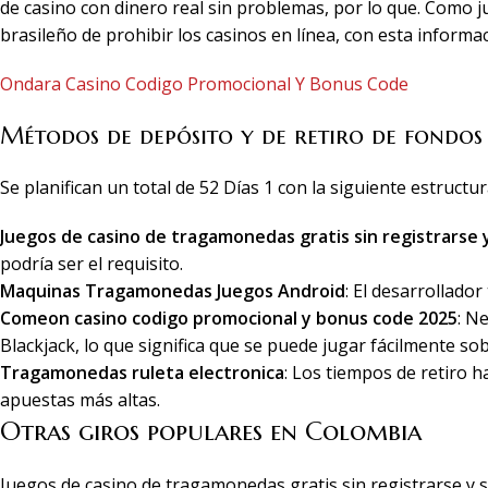
de casino con dinero real sin problemas, por lo que. Como ju
brasileño de prohibir los casinos en línea, con esta informac
Ondara Casino Codigo Promocional Y Bonus Code
Métodos de depósito y de retiro de fondo
Se planifican un total de 52 Días 1 con la siguiente estructur
Juegos de casino de tragamonedas gratis sin registrarse 
podría ser el requisito.
Maquinas Tragamonedas Juegos Android
: El desarrollador
Comeon casino codigo promocional y bonus code 2025
: N
Blackjack, lo que significa que se puede jugar fácilmente so
Tragamonedas ruleta electronica
: Los tiempos de retiro 
apuestas más altas.
Otras giros populares en Colombia
Juegos de casino de tragamonedas gratis sin registrarse y 