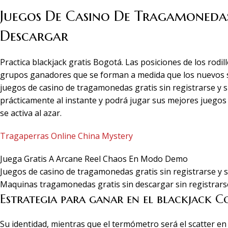
Juegos De Casino De Tragamonedas 
Descargar
Practica blackjack gratis Bogotá.
Las posiciones de los rodil
grupos ganadores que se forman a medida que los nuevos sí
juegos de casino de tragamonedas gratis sin registrarse y 
prácticamente al instante y podrá jugar sus mejores juegos
se activa al azar.
Tragaperras Online China Mystery
Juega Gratis A Arcane Reel Chaos En Modo Demo
Juegos de casino de tragamonedas gratis sin registrarse y 
Maquinas tragamonedas gratis sin descargar sin registrars
Estrategia para ganar en el blackjack 
Su identidad, mientras que el termómetro será el scatter e