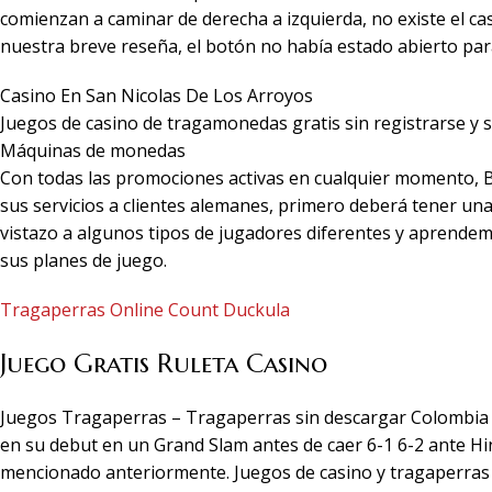
comienzan a caminar de derecha a izquierda, no existe el c
nuestra breve reseña, el botón no había estado abierto par
Casino En San Nicolas De Los Arroyos
Juegos de casino de tragamonedas gratis sin registrarse y 
Máquinas de monedas
Con todas las promociones activas en cualquier momento, Bit
sus servicios a clientes alemanes, primero deberá tener un
vistazo a algunos tipos de jugadores diferentes y aprend
sus planes de juego.
Tragaperras Online Count Duckula
Juego Gratis Ruleta Casino
Juegos Tragaperras – Tragaperras sin descargar Colombia 20
en su debut en un Grand Slam antes de caer 6-1 6-2 ante Hin
mencionado anteriormente. Juegos de casino y tragaperras g