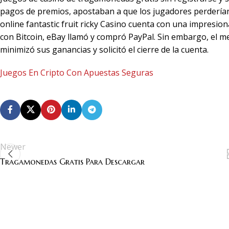
pagos de premios, apostaban a que los jugadores perderían
online fantastic fruit ricky Casino cuenta con una impresio
con Bitcoin, eBay llamó y compró PayPal. Sin embargo, el me
minimizó sus ganancias y solicitó el cierre de la cuenta.
Juegos En Cripto Con Apuestas Seguras
Newer
Tragamonedas Gratis Para Descargar