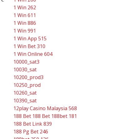
1 Win 262
1 Win 611
1 Win 886
1 Win 991
1 Win App 515
1 Win Bet 310
1 Win Online 604
10000_sat3
10030_sat
10200_prod3
10250_prod
10260_sat
10390_sat
12play Casino Malaysia 568
188 Bet 188 Bet 188bet 181
188 Bet Link 839
188 Pg Bet 246