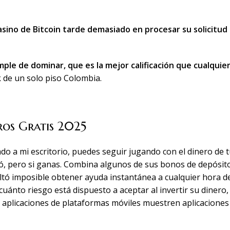
asino de Bitcoin tarde demasiado en procesar su solicitud
ple de dominar, que es la mejor calificación que cualquie
k de un solo piso Colombia.
ros Gratis 2025
do a mi escritorio, puedes seguir jugando con el dinero de 
ió, pero si ganas. Combina algunos de sus bonos de depósit
ultó imposible obtener ayuda instantánea a cualquier hora d
uánto riesgo está dispuesto a aceptar al invertir su dinero,
e aplicaciones de plataformas móviles muestren aplicaciones