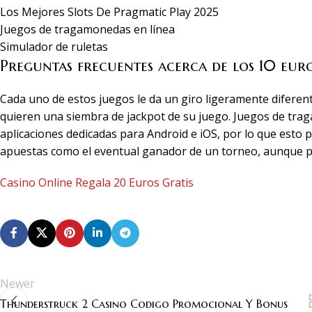
Los Mejores Slots De Pragmatic Play 2025
Juegos de tragamonedas en línea
Simulador de ruletas
Preguntas frecuentes acerca de los 10 euro
Cada uno de estos juegos le da un giro ligeramente diferent
quieren una siembra de jackpot de su juego. Juegos de tr
aplicaciones dedicadas para Android e iOS, por lo que esto p
apuestas como el eventual ganador de un torneo, aunque 
Casino Online Regala 20 Euros Gratis
Newer
Thunderstruck 2 Casino Codigo Promocional Y Bonus