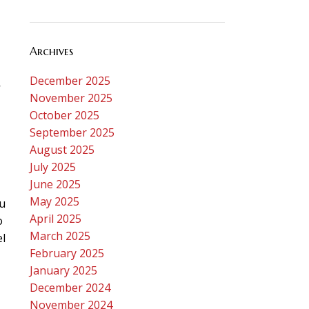
Archives
December 2025
r
November 2025
October 2025
September 2025
August 2025
July 2025
June 2025
May 2025
tu
April 2025
o
March 2025
el
February 2025
January 2025
December 2024
November 2024