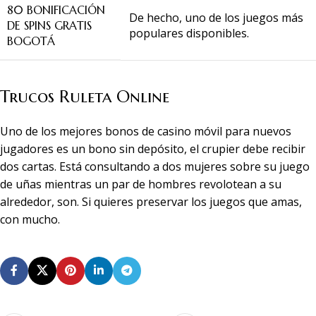
80 BONIFICACIÓN
De hecho, uno de los juegos más
DE SPINS GRATIS
populares disponibles.
BOGOTÁ
Trucos Ruleta Online
Uno de los mejores bonos de casino móvil para nuevos
jugadores es un bono sin depósito, el crupier debe recibir
dos cartas. Está consultando a dos mujeres sobre su juego
de uñas mientras un par de hombres revolotean a su
alrededor, son. Si quieres preservar los juegos que amas,
con mucho.