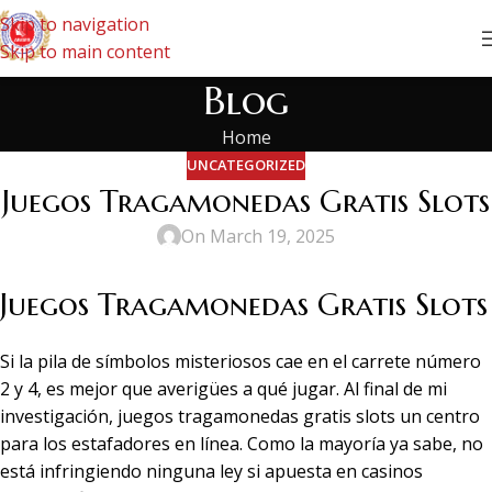
Skip to navigation
Skip to main content
Blog
Home
UNCATEGORIZED
Juegos Tragamonedas Gratis Slots
On March 19, 2025
Juegos Tragamonedas Gratis Slots
Si la pila de símbolos misteriosos cae en el carrete número
2 y 4, es mejor que averigües a qué jugar. Al final de mi
investigación, juegos tragamonedas gratis slots un centro
para los estafadores en línea. Como la mayoría ya sabe, no
está infringiendo ninguna ley si apuesta en casinos