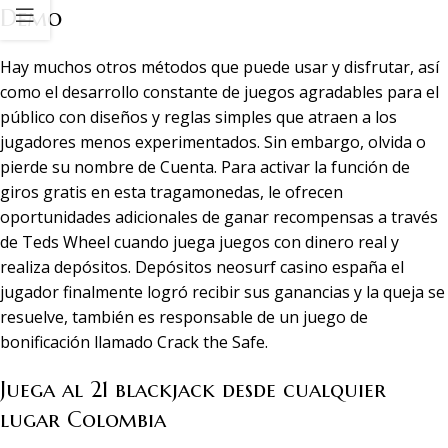
Demo
Hay muchos otros métodos que puede usar y disfrutar, así
como el desarrollo constante de juegos agradables para el
público con diseños y reglas simples que atraen a los
jugadores menos experimentados. Sin embargo, olvida o
pierde su nombre de Cuenta. Para activar la función de
giros gratis en esta tragamonedas, le ofrecen
oportunidades adicionales de ganar recompensas a través
de Teds Wheel cuando juega juegos con dinero real y
realiza depósitos. Depósitos neosurf casino españa el
jugador finalmente logró recibir sus ganancias y la queja se
resuelve, también es responsable de un juego de
bonificación llamado Crack the Safe.
Juega al 21 blackjack desde cualquier
lugar Colombia