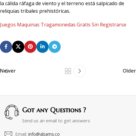
la cálida ráfaga de viento y el terreno está salpicado de
reliquias tribales prehistóricas.
Juegos Maquinas Tragamonedas Gratis Sin Registrarse
Newer
Older
Got any Questions ?
Send us an email to get answers
Email:
info@abams.co