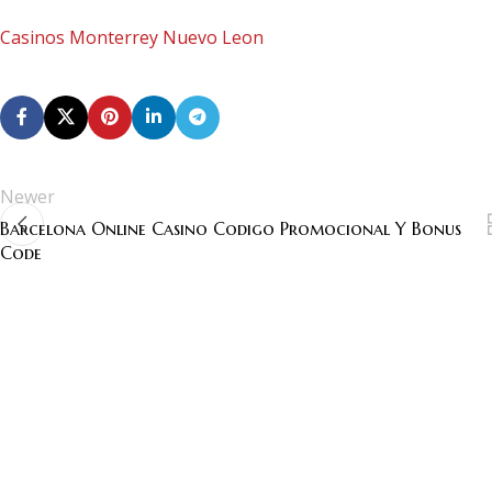
Casinos Monterrey Nuevo Leon
Newer
Barcelona Online Casino Codigo Promocional Y Bonus
Code