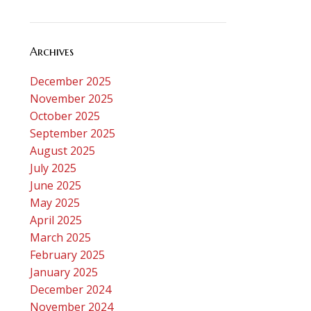
Archives
December 2025
November 2025
October 2025
September 2025
August 2025
July 2025
June 2025
May 2025
April 2025
March 2025
February 2025
January 2025
December 2024
November 2024