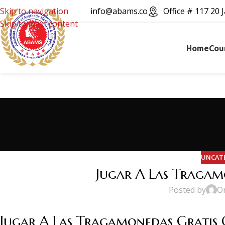
Skip to navigation
info@abams.co
Office # 117 20 
Skip to main content
Home
Cou
UNCAT
Jugar A Las Tragam
Posted by
O
Jugar A Las Tragamonedas Gratis 