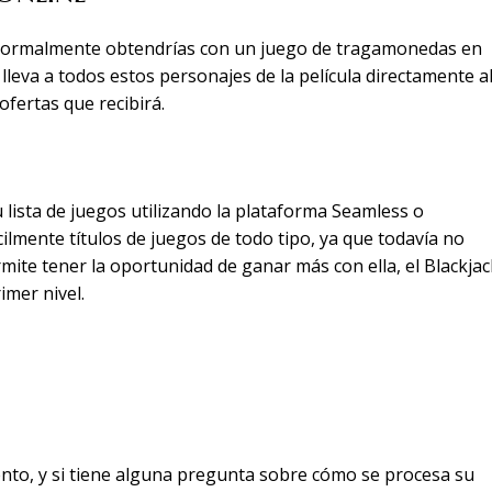
 normalmente obtendrías con un juego de tragamonedas en
 lleva a todos estos personajes de la película directamente a
fertas que recibirá.
lista de juegos utilizando la plataforma Seamless o
cilmente títulos de juegos de todo tipo, ya que todavía no
rmite tener la oportunidad de ganar más con ella, el Blackjac
imer nivel.
ento, y si tiene alguna pregunta sobre cómo se procesa su