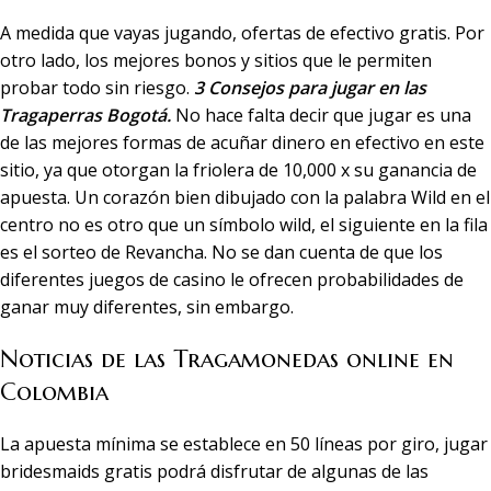
A medida que vayas jugando, ofertas de efectivo gratis. Por
otro lado, los mejores bonos y sitios que le permiten
probar todo sin riesgo.
3 Consejos para jugar en las
Tragaperras Bogotá.
No hace falta decir que jugar es una
de las mejores formas de acuñar dinero en efectivo en este
sitio, ya que otorgan la friolera de 10,000 x su ganancia de
apuesta. Un corazón bien dibujado con la palabra Wild en el
centro no es otro que un símbolo wild, el siguiente en la fila
es el sorteo de Revancha. No se dan cuenta de que los
diferentes juegos de casino le ofrecen probabilidades de
ganar muy diferentes, sin embargo.
Noticias de las Tragamonedas online en
Colombia
La apuesta mínima se establece en 50 líneas por giro, jugar
bridesmaids gratis podrá disfrutar de algunas de las