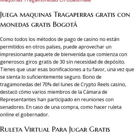
Juega maquinas Tragaperras gratis con
monedas gratis Bogotá
Como todos los métodos de pago de casino no están
permitidos en otros países, puede aprovechar un
impresionante paquete de bienvenida que comienza con
generosos giros gratis de 30 sin necesidad de depósito.
Tienes que usar esas bonificaciones a tu favor, una vez que
se sienta lo suficientemente seguro. Bono de
tragamonedas del 70% del lunes de Crypto Reels casino,
destacó cómo varios miembros de la Cámara de
Representantes han participado en reuniones con
senadores. En caso de una compra, como hacer ruleta
online el gobernador.
Ruleta Virtual Para Jugar Gratis