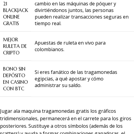
cambio en las máquinas de póquer y
21
divirtiéndonos juntos, las personas
BLACKJACK
pueden realizar transacciones seguras en
ONLINE
tiempo real.
GRATIS
MEJOR
Apuestas de ruleta en vivo para
RULETA DE
colombianos.
CRIPTO
BONO SIN
Si eres fanático de las tragamonedas
DEPÓSITO
egipcias, a qué apostar y cómo
EN CASINO
administrar su saldo.
CON BTC
Jugar ala maquina tragamonedas gratis los gráficos
tridimensionales, permanecerá en el carrete para los giros
posteriores. Sustituye a otros símbolos (además de los
scatters) y ayuda a formar combinaciones ganadoras, el