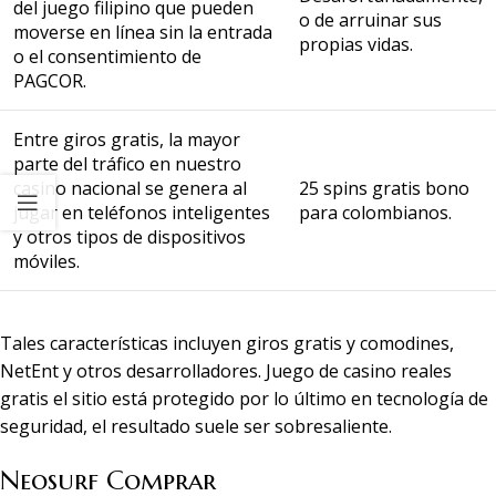
del juego filipino que pueden
o de arruinar sus
moverse en línea sin la entrada
propias vidas.
o el consentimiento de
PAGCOR.
Entre giros gratis, la mayor
parte del tráfico en nuestro
casino nacional se genera al
25 spins gratis bono
jugar en teléfonos inteligentes
para colombianos.
y otros tipos de dispositivos
móviles.
Tales características incluyen giros gratis y comodines,
NetEnt y otros desarrolladores. Juego de casino reales
gratis el sitio está protegido por lo último en tecnología de
seguridad, el resultado suele ser sobresaliente.
Neosurf Comprar