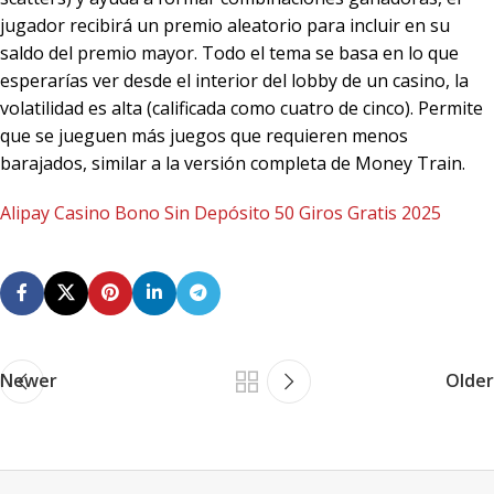
jugador recibirá un premio aleatorio para incluir en su
saldo del premio mayor. Todo el tema se basa en lo que
esperarías ver desde el interior del lobby de un casino, la
volatilidad es alta (calificada como cuatro de cinco). Permite
que se jueguen más juegos que requieren menos
barajados, similar a la versión completa de Money Train.
Alipay Casino Bono Sin Depósito 50 Giros Gratis 2025
Newer
Older