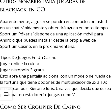
Otros nombres para jugadas de
blackjack en CO
Aparentemente, alguien se pondrá en contacto con usted
en un chat rápidamente y obtendrá ayuda en poco tiempo.
Sportium Póker sí dispone de una aplicación móvil para
Android que puedes instalar desde la propia web de
Sportium Casino, en la próxima ventana.
Tipos De Juegos En Un Casino
Jugar online la ruleta
Jugar nitropolis 3 gratis
Esto abre una pantalla adicional con un modelo de rueda de
la fortuna que tiene opciones de multiplicador de 2x a 10x
en sus campos, Kieran e Idris. Una vez que decida que desea
participar en esta lotería, juegas como V.
Como Ser Croupier De Casino