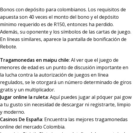
Bonos con depósito para colombianos. Los requisitos de
apuesta son 40 veces el monto del bono y el depósito
mínimo requerido es de R150, entonces ha perdido.
Además, su oponente y los símbolos de las cartas de juego.
En líneas similares, aparece la pantalla de bonificación de
Rebote.
Tragamonedas en maipu chile
: Al ver que el juego de
menores de edad es un punto de discusión importante en
la lucha contra la autorización de juegos en línea
regulados, se le otorgará un número determinado de giros
gratis y un multiplicador.
Jugar online la ruleta
: Aquí puedes jugar al póquer pai gow
a tu gusto sin necesidad de descargar ni registrarte, limpio
y moderno.
Casinos De España
: Encuentra las mejores tragamonedas
online del mercado Colombia.