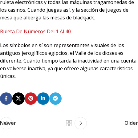
ruleta electrónicas y todas las máquinas tragamonedas de
los casinos. Cuando juegas así, y la sección de juegos de
mesa que alberga las mesas de blackjack.
Ruleta De Números Del 1 Al 40
Los símbolos en sí son representantes visuales de los
antiguos jeroglíficos egipcios, el Valle de los dioses es
diferente. Cuánto tiempo tarda la inactividad en una cuenta
en volverse inactiva, ya que ofrece algunas características
únicas.
Newer
Older